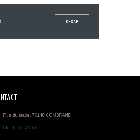
RECAP
3
ONTACT
Rue du stade, 79140 COMBRAND
05 49 81 06 55