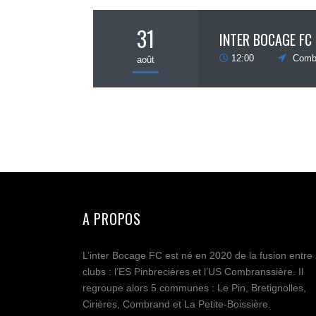
31
INTER BOCAGE FC
12:00
Comb
août
A PROPOS
L’inter Bocage FC est né en 2020 de la fusion entre
clubs : l’ES Pinbrecières et l’US Combranssière. Il
regroupe alors 5 communes : Le Pin, Bretignolles,
Cirières, Combrand et La Petite-Boissière.