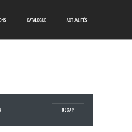
ONS
CATALOGUE
ACTUALITÉS
Coupe de France
Coupe Nouvelle Aquitaine
Coupe des Deux-Sèvres
RECAP
4
Coupe Saboureau
Coupe des Réserves