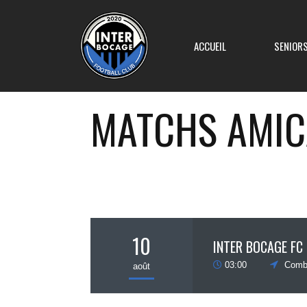
ACCUEIL
SENIOR
MATCHS AMI
Equipe 1
Equipe 2
Equipe 3
10
INTER BOCAGE FC 
Equipe 4
03:00
Comb
août