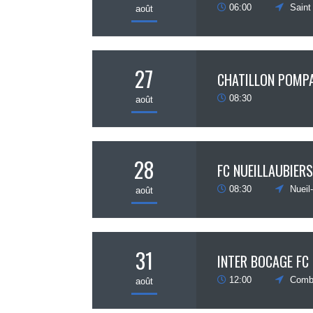
06:00
Saint
août
27
CHATILLON POMPA
08:30
août
28
FC NUEILLAUBIERS
08:30
Nueil-
août
31
INTER BOCAGE FC
12:00
Comb
août