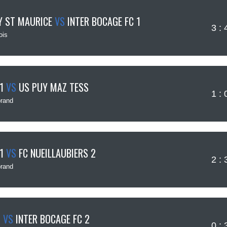
Y ST MAURICE
VS
INTER BOCAGE FC 1
3 : 
ois
1
VS
US PUY MAZ TESS
1 : 
rand
1
VS
FC NUEILLAUBIERS 2
2 : 
rand
3
VS
INTER BOCAGE FC 2
0 : 