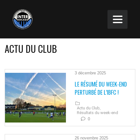
ACTU DU CLUB
3 décembre 2025
LE RÉSUMÉ DU WEEK-END
PERTURBÉ DE L’IBFC !
Actu du Club,
Résultats du week-end
0
26 novembre 2025