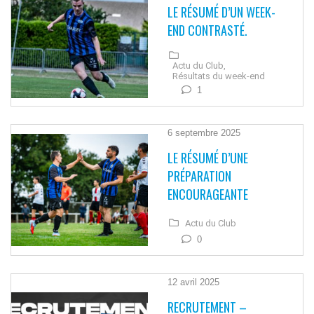
LE RÉSUMÉ D’UN WEEK-
END CONTRASTÉ.
Actu du Club,
Résultats du week-end
1
6 septembre 2025
LE RÉSUMÉ D’UNE
PRÉPARATION
ENCOURAGEANTE
Actu du Club
0
12 avril 2025
RECRUTEMENT –