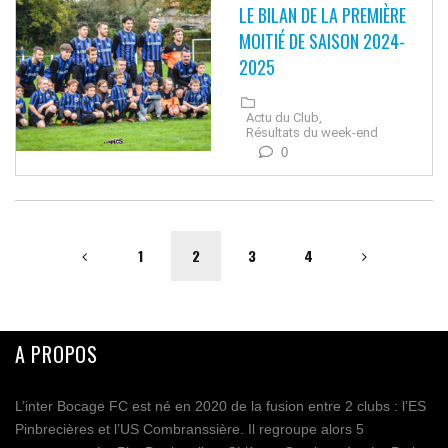
LE BILAN DE LA PREMIÈRE
MOITIÉ DE SAISON 2024-
2025
Actu du Club,
Résultats du week-end
0
1
2
3
4
A PROPOS
L’inter Bocage FC est né en 2020 de la fusion entre 2 clubs : l’ES
Pinbrecières et l’US Combranssière. Il regroupe alors 5