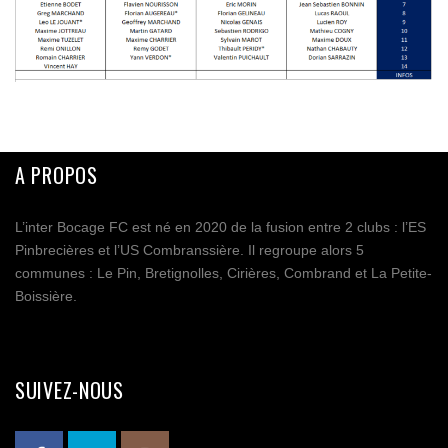
A PROPOS
L’inter Bocage FC est né en 2020 de la fusion entre 2 clubs : l’ES
Pinbrecières et l’US Combranssière. Il regroupe alors 5
communes : Le Pin, Bretignolles, Cirières, Combrand et La Petite-
Boissière.
SUIVEZ-NOUS