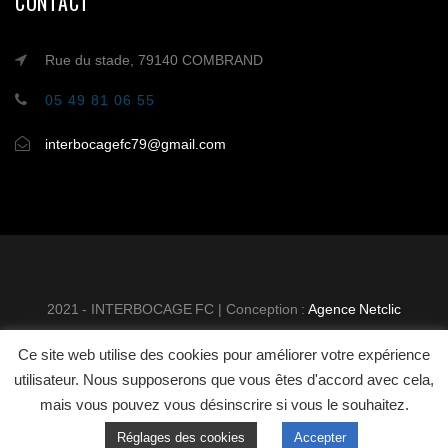
CONTACT
Rue du stade, 79140 COMBRAND
05 49 81 06 55
interbocagefc79@gmail.com
2021 - INTERBOCAGE FC | Conception :
Agence Netclic
Ce site web utilise des cookies pour améliorer votre expérience
INTER BOCAGE FOOTBALL
MENTIONS
utilisateur. Nous supposerons que vous êtes d'accord avec cela,
CLUB
LÉGALES
CONTACT
mais vous pouvez vous désinscrire si vous le souhaitez.
Réglages des cookies
Accepter