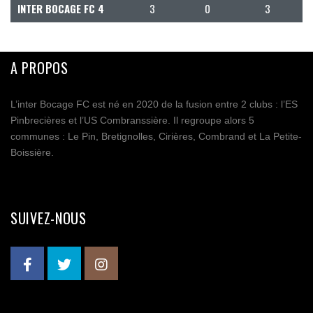
INTER BOCAGE FC 4
3
0
3
A PROPOS
L’inter Bocage FC est né en 2020 de la fusion entre 2 clubs : l’ES
Pinbrecières et l’US Combranssière. Il regroupe alors 5
communes : Le Pin, Bretignolles, Cirières, Combrand et La Petite-
Boissière.
SUIVEZ-NOUS