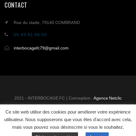
CONTACT
Rue du stade, 79140 COMBRAND
05 49 81 06 55
interbocagefc79@gmail.com
2021 - INTERBOCAGE FC | Conception :
Agence Netclic
Ce site web utilise des cookies pour améliorer votre expérience
INTER BOCAGE FOOTBALL
MENTIONS
utilisateur. Nous supposerons que vous êtes d'accord avec cela,
CLUB
LÉGALES
CONTACT
mais vous pouvez vous désinscrire si vous le souhaitez.