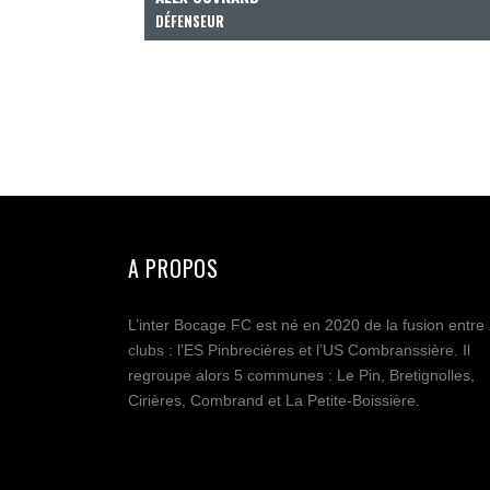
DÉFENSEUR
A PROPOS
L’inter Bocage FC est né en 2020 de la fusion entre
clubs : l’ES Pinbrecières et l’US Combranssière. Il
regroupe alors 5 communes : Le Pin, Bretignolles,
Cirières, Combrand et La Petite-Boissière.