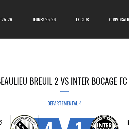
S 25-26
JEUNES 25-26
LE CLUB
CONVOCATI
Résultats R3
Classement R3
EAULIEU BREUIL 2 VS INTER BOCAGE FC
Resultats Div 3
Classement Div 3
Resultats Div 4
Classement Div 4
DEPARTEMENTAL 4
Résultats Div 5
Classement Div 5
4
1
 2
I
Matchs Amicaux