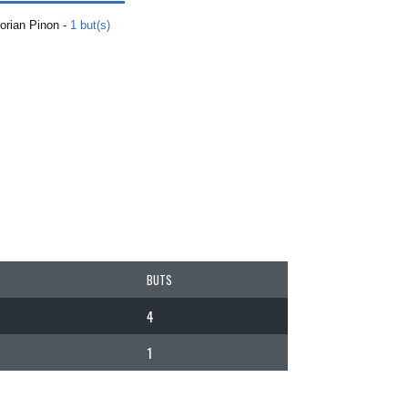
orian Pinon -
1 but(s)
BUTS
4
1