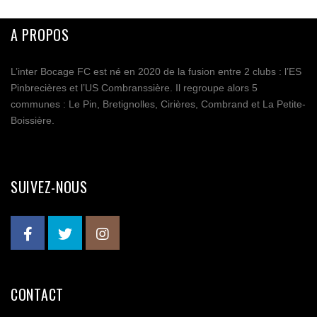
A PROPOS
L’inter Bocage FC est né en 2020 de la fusion entre 2 clubs : l’ES
Pinbrecières et l’US Combranssière. Il regroupe alors 5
communes : Le Pin, Bretignolles, Cirières, Combrand et La Petite-
Boissière.
SUIVEZ-NOUS
CONTACT