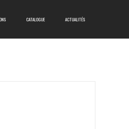
ONS
CATALOGUE
ACTUALITÉS
Coupe de France
Coupe Nouvelle Aquitaine
Coupe des Deux-Sèvres
Coupe Saboureau
Coupe des Réserves