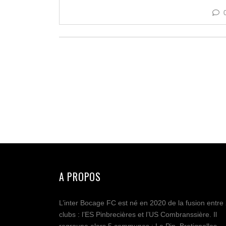
A PROPOS
L’inter Bocage FC est né en 2020 de la fusion entre
clubs : l’ES Pinbrecières et l’US Combranssière. Il