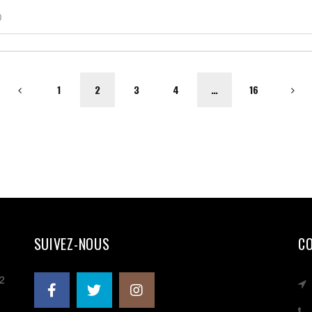
0
1
2
3
4
…
16
SUIVEZ-NOUS
C
 2