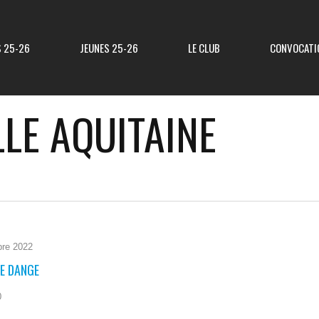
S 25-26
JEUNES 25-26
LE CLUB
CONVOCATI
LE AQUITAINE
Résultats R3
Classement R3
Resultats Div 3
Classement Div 3
Resultats Div 4
Classement Div 4
bre 2022
RE DANGE
Résultats Div 5
Classement Div 5
0
Matchs Amicaux