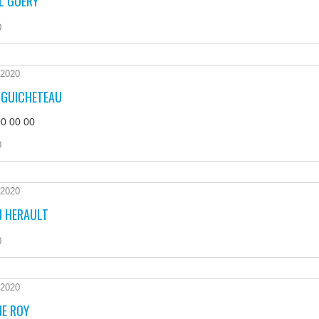
L GUERY
0
 2020
N GUICHETEAU
00 00 00
0
 2020
N HERAULT
0
 2020
NE ROY