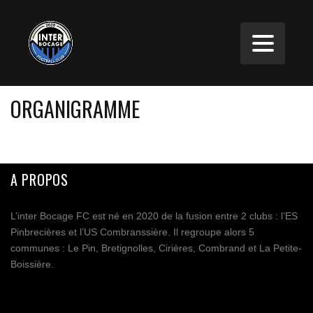
ORGANIGRAMME
A PROPOS
L’inter Bocage FC est né en 2020 de la fusion entre 2 clubs : l’ES
Pinbrecières et l’US Combranssière. Il regroupe alors 5
communes : Le Pin, Bretignolles, Cirières, Combrand et La Petite-
Boissière.