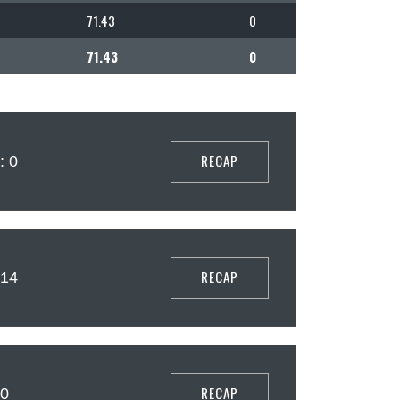
71.43
0
71.43
0
RECAP
: 0
RECAP
 14
RECAP
 0