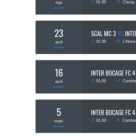
01:00
Clazay
mai
23
SCAL MC 3
VS
INTE
01:00
L'Absie
avril
16
INTER BOCAGE FC 4
01:00
Combra
avril
5
INTER BOCAGE FC 4
01:00
Combra
mars