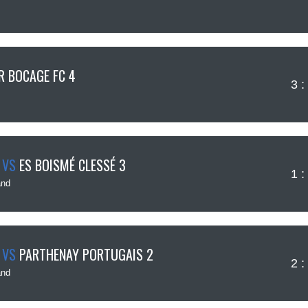
R BOCAGE FC 4
3 :
VS
ES BOISMÉ CLESSÉ 3
1 :
nd
VS
PARTHENAY PORTUGAIS 2
2 :
nd