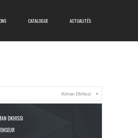
ONS
CATALOGUE
ACTUALITÉS
Coupe de France
Coupe Nouvelle Aquitaine
Aïman Dkhissi
Coupe des Deux-Sèvres
Coupe Saboureau
MAN DKHISSI
FENSEUR
Coupe des Réserves