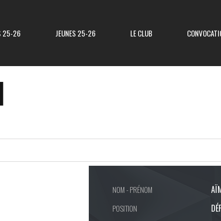
S 25-26
JEUNES 25-26
LE CLUB
CONVOCATI
I
Résultats R3
Classement R3
Resultats Div 3
Classement Div 3
Resultats Div 4
Classement Div 4
Résultats Div 5
Classement Div 5
AÏ
NOM - PRÉNOM
DÉ
POSITION
Matchs Amicaux