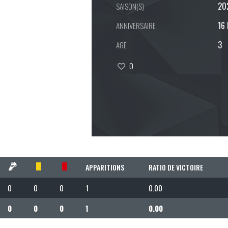
20
SAISON(S)
16
ANNIVERSAIRE
3
AGE
0
APPARITIONS
RATIO DE VICTOIRE
0
0
0
1
0.00
0
0
0
1
0.00