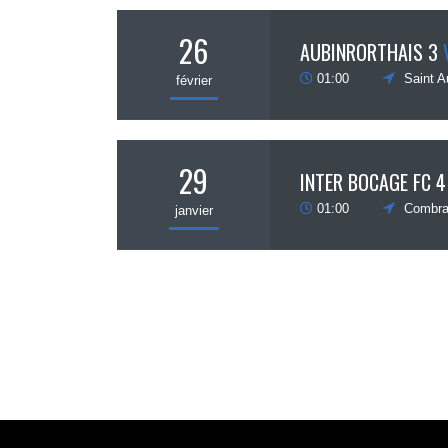
26
AUBINRORTHAIS 3
01:00
Saint A
février
29
INTER BOCAGE FC 4
01:00
Combra
janvier