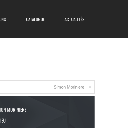
ONS
CATALOGUE
ACTUALITÉS
Coupe de France
Coupe Nouvelle Aquitaine
Simon Moriniere
Coupe des Deux-Sèvres
Coupe Saboureau
MON MORINIERE
LIEU
Coupe des Réserves