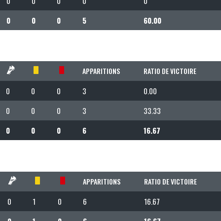
0
0
0
0
0
0
0
0
5
60.00
APPARITIONS
RATIO DE VICTOIRE
0
0
0
3
0.00
0
0
0
3
33.33
0
0
0
6
16.67
APPARITIONS
RATIO DE VICTOIRE
0
1
0
6
16.67
0
1
0
6
16.67