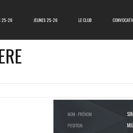
S 25-26
JEUNES 25-26
LE CLUB
CONVOCATI
ERE
Résultats R3
Classement R3
Resultats Div 3
Classement Div 3
Resultats Div 4
Classement Div 4
Résultats Div 5
Classement Div 5
SI
NOM - PRÉNOM
MI
POSITION
Matchs Amicaux