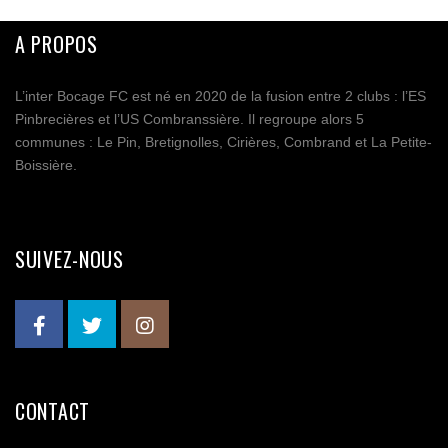
A PROPOS
L’inter Bocage FC est né en 2020 de la fusion entre 2 clubs : l’ES
Pinbrecières et l’US Combranssière. Il regroupe alors 5
communes : Le Pin, Bretignolles, Cirières, Combrand et La Petite-
Boissière.
SUIVEZ-NOUS
CONTACT