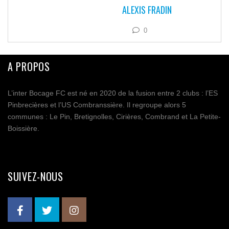
ALEXIS FRADIN
0
A PROPOS
L’inter Bocage FC est né en 2020 de la fusion entre 2 clubs : l’ES
Pinbrecières et l’US Combranssière. Il regroupe alors 5
communes : Le Pin, Bretignolles, Cirières, Combrand et La Petite-
Boissière.
SUIVEZ-NOUS