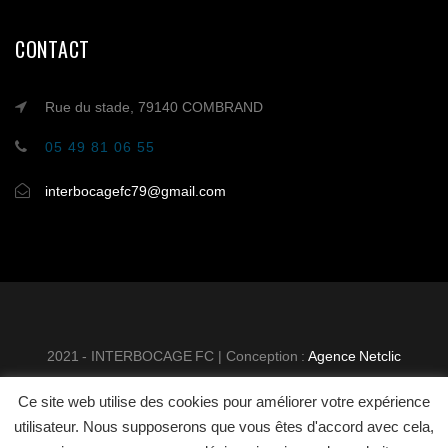
CONTACT
Rue du stade, 79140 COMBRAND
05 49 81 06 55
interbocagefc79@gmail.com
2021 - INTERBOCAGE FC | Conception :
Agence Netclic
Ce site web utilise des cookies pour améliorer votre expérience
INTER BOCAGE FOOTBALL
MENTIONS
utilisateur. Nous supposerons que vous êtes d'accord avec cela,
CLUB
LÉGALES
CONTACT