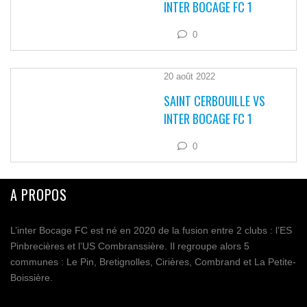
INTER BOCAGE FC 1
0
20 août 2022
SAINT CERBOUILLE VS
INTER BOCAGE FC 1
0
A PROPOS
L’inter Bocage FC est né en 2020 de la fusion entre 2 clubs : l’ES
Pinbrecières et l’US Combranssière. Il regroupe alors 5
communes : Le Pin, Bretignolles, Cirières, Combrand et La Petite-
Boissière.