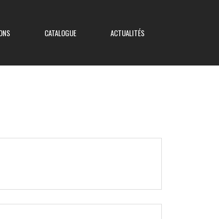
ONS
CATALOGUE
ACTUALITÉS
Coupe de France
Coupe Nouvelle Aquitaine
Coupe des Deux-Sèvres
Coupe Saboureau
Coupe des Réserves