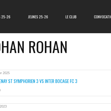
S 25-26
JEUNES 25-26
LE CLUB
CONVOCATI
OHAN ROHAN
Résultats R3
Classement R3
Resultats Div 3
Classement Div 3
er 2025
NAY ST SYMPHORIEN 3 VS INTER BOCAGE FC 3
Resultats Div 4
Classement Div 4
0
Résultats Div 5
Classement Div 5
Matchs Amicaux
 2023