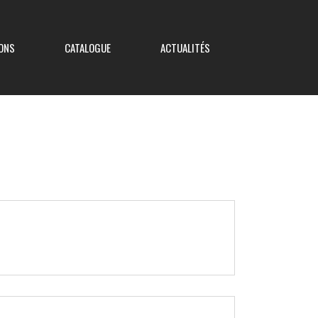
ONS
CATALOGUE
ACTUALITÉS
Coupe de France
Coupe Nouvelle Aquitaine
Coupe des Deux-Sèvres
Coupe Saboureau
Coupe des Réserves