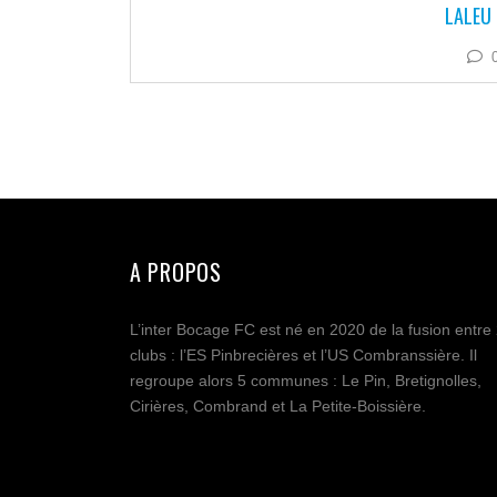
LALEU 
A PROPOS
L’inter Bocage FC est né en 2020 de la fusion entre
clubs : l’ES Pinbrecières et l’US Combranssière. Il
regroupe alors 5 communes : Le Pin, Bretignolles,
Cirières, Combrand et La Petite-Boissière.