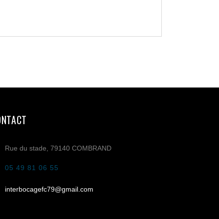
ONTACT
Rue du stade, 79140 COMBRAND
05 49 81 06 55
interbocagefc79@gmail.com