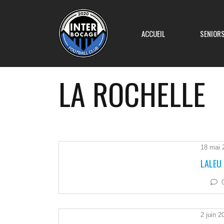
ACCUEIL
SENIOR
LA ROCHELLE
Equipe 1
Equipe 2
18 mai 
LALEU 
Equipe 3
Equipe 4
2 juin 2