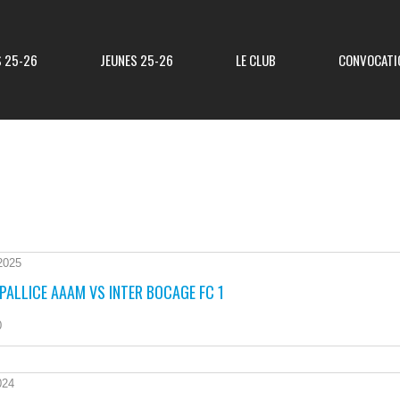
S 25-26
JEUNES 25-26
LE CLUB
CONVOCATI
Résultats R3
Classement R3
Resultats Div 3
Classement Div 3
2025
PALLICE AAAM VS INTER BOCAGE FC 1
Resultats Div 4
Classement Div 4
0
Résultats Div 5
Classement Div 5
Matchs Amicaux
024