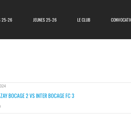
S 25-26
JEUNES 25-26
LE CLUB
CONVOCATI
Résultats R3
Classement R3
Resultats Div 3
Classement Div 3
2024
ZAY BOCAGE 2 VS INTER BOCAGE FC 3
Resultats Div 4
Classement Div 4
0
Résultats Div 5
Classement Div 5
Matchs Amicaux