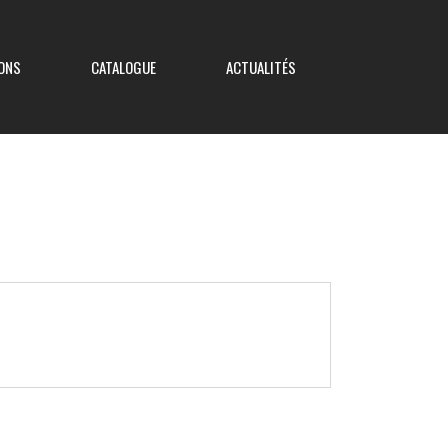
ONS
CATALOGUE
ACTUALITÉS
Coupe de France
Coupe Nouvelle Aquitaine
Coupe des Deux-Sèvres
Coupe Saboureau
Coupe des Réserves