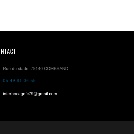
ONTACT
Rue du stade, 79140 COMBRAND
05 49 81 06 55
interbocagefc79@gmail.com