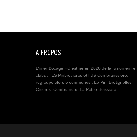
A PROPOS
L’inter Bocage FC est né en 2020 de la fusion entre
clubs : l’ES Pinbrecières et l’US Combranssière. Il
regroupe alors 5 communes : Le Pin, Bretignolles,
Cirières, Combrand et La Petite-Boissière.