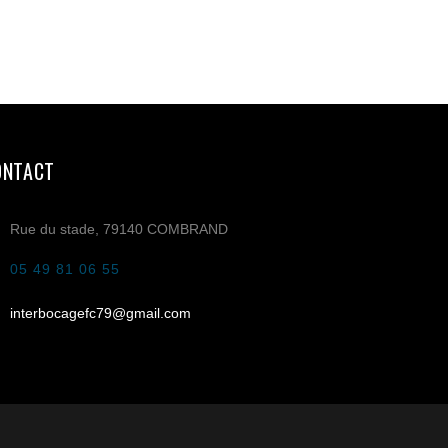
ONTACT
Rue du stade, 79140 COMBRAND
05 49 81 06 55
interbocagefc79@gmail.com