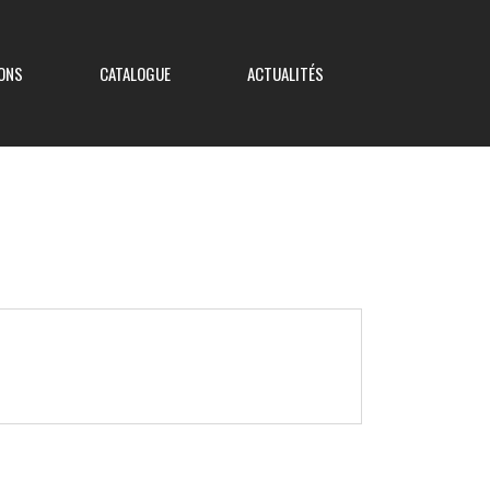
ONS
CATALOGUE
ACTUALITÉS
Coupe de France
Coupe Nouvelle Aquitaine
Coupe des Deux-Sèvres
Coupe Saboureau
Coupe des Réserves