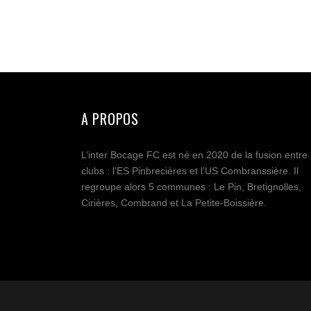
A PROPOS
L’inter Bocage FC est né en 2020 de la fusion entre
clubs : l’ES Pinbrecières et l’US Combranssière. Il
regroupe alors 5 communes : Le Pin, Bretignolles,
Cirières, Combrand et La Petite-Boissière.