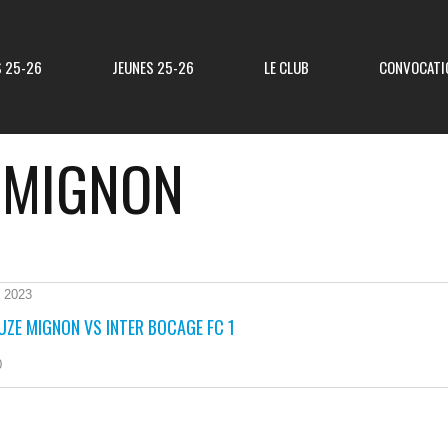
S 25-26
JEUNES 25-26
LE CLUB
CONVOCATI
 MIGNON
Résultats R3
Classement R3
Resultats Div 3
Classement Div 3
 2023
ZE MIGNON VS INTER BOCAGE FC 1
Resultats Div 4
Classement Div 4
0
Résultats Div 5
Classement Div 5
Matchs Amicaux