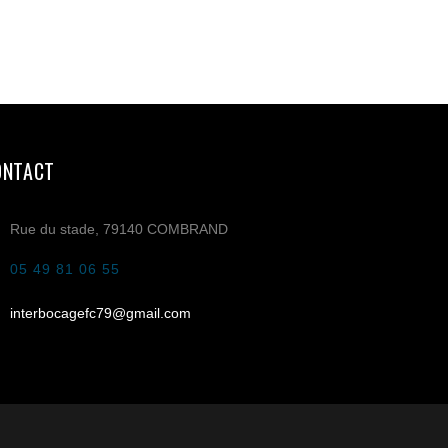
ONTACT
Rue du stade, 79140 COMBRAND
05 49 81 06 55
interbocagefc79@gmail.com