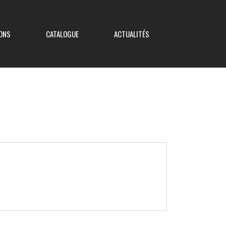
ONS
CATALOGUE
ACTUALITÉS
Coupe de France
Coupe Nouvelle Aquitaine
Coupe des Deux-Sèvres
Coupe Saboureau
Coupe des Réserves