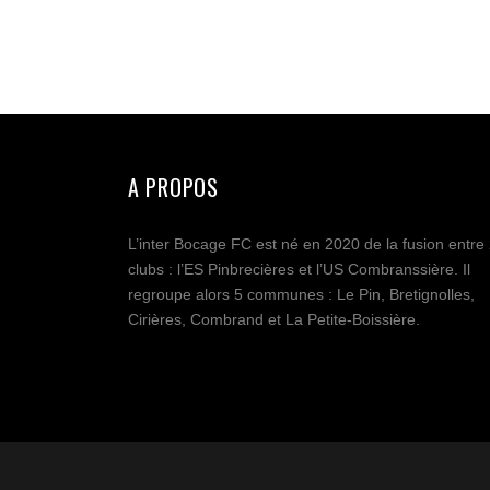
A PROPOS
L’inter Bocage FC est né en 2020 de la fusion entre
clubs : l’ES Pinbrecières et l’US Combranssière. Il
regroupe alors 5 communes : Le Pin, Bretignolles,
Cirières, Combrand et La Petite-Boissière.