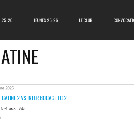
S 25-26
JEUNES 25-26
LE CLUB
CONVOCATI
GATINE
Résultats R3
Classement R3
Resultats Div 3
Classement Div 3
bre 2025
 GATINE 2 VS INTER BOCAGE FC 2
Resultats Div 4
Classement Div 4
e 5-4 aux TAB
Résultats Div 5
Classement Div 5
0
Matchs Amicaux