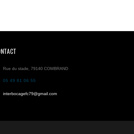
ONTACT
Rue du stade, 79140 COMBRAND
05 49 81 06 55
interbocagefc79@gmail.com