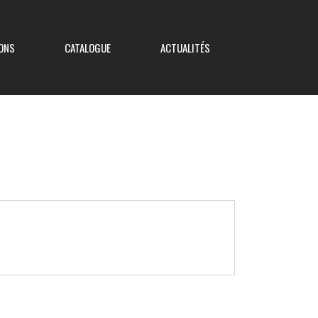
ONS
CATALOGUE
ACTUALITÉS
Coupe de France
Coupe Nouvelle Aquitaine
Coupe des Deux-Sèvres
Coupe Saboureau
Coupe des Réserves