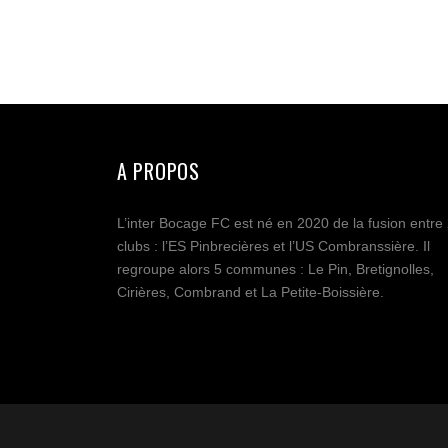
A PROPOS
L’inter Bocage FC est né en 2020 de la fusion entre
clubs : l’ES Pinbrecières et l’US Combranssière. Il
regroupe alors 5 communes : Le Pin, Bretignolles,
Cirières, Combrand et La Petite-Boissière.