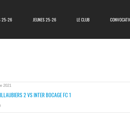
S 25-26
JEUNES 25-26
LE CLUB
CONVOCATI
Résultats R3
Classement R3
Resultats Div 3
Classement Div 3
re 2021
ILLAUBIERS 2 VS INTER BOCAGE FC 1
Resultats Div 4
Classement Div 4
0
Résultats Div 5
Classement Div 5
Matchs Amicaux