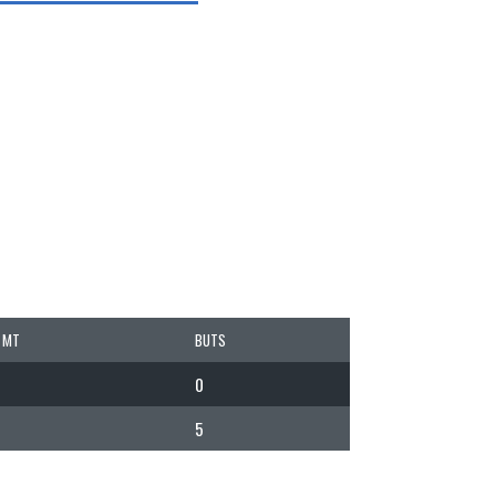
 MT
BUTS
0
5