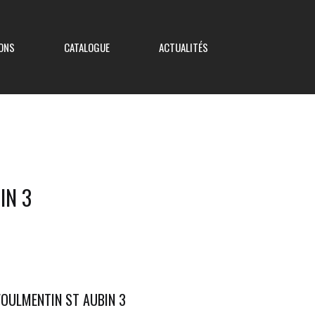
ONS
CATALOGUE
ACTUALITÉS
Coupe de France
IN 3
Coupe Nouvelle Aquitaine
Coupe des Deux-Sèvres
Coupe Saboureau
OULMENTIN ST AUBIN 3
Coupe des Réserves