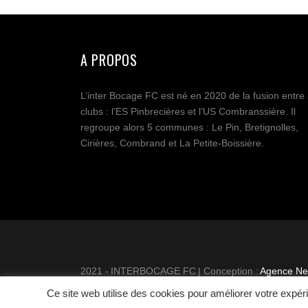
A PROPOS
L’inter Bocage FC est né en 2020 de la fusion entre
clubs : l’ES Pinbrecières et l’US Combranssière. Il
regroupe alors 5 communes : Le Pin, Bretignolles,
Cirières, Combrand et La Petite-Boissière.
2021 - INTERBOCAGE FC | Conception :
Agence Net
Ce site web utilise des cookies pour améliorer votre expé