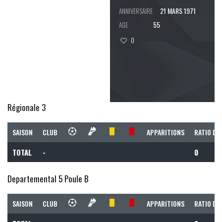
21 MARS 1971
ANNIVERSAIRE
55
AGE
0
Régionale 3
SAISON
CLUB
APPARITIONS
RATIO DE
TOTAL
-
0
Departemental 5 Poule B
SAISON
CLUB
APPARITIONS
RATIO DE