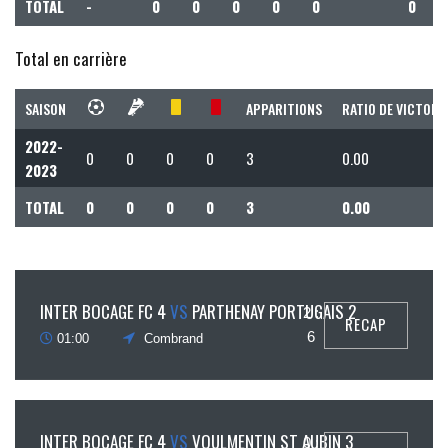
TOTAL
-
0
0
0
0
0
0
Total en carrière
SAISON
APPARITIONS
RATIO DE VICTOIR
2022-
0
0
0
0
3
0.00
2023
TOTAL
0
0
0
0
3
0.00
5
INTER BOCAGE FC 4
VS
PARTHENAY PORTUGAIS 2
2 :
RECAP
mars
6
01:00
Combrand
20
INTER BOCAGE FC 4
VS
VOULMENTIN ST AUBIN 3
0 :