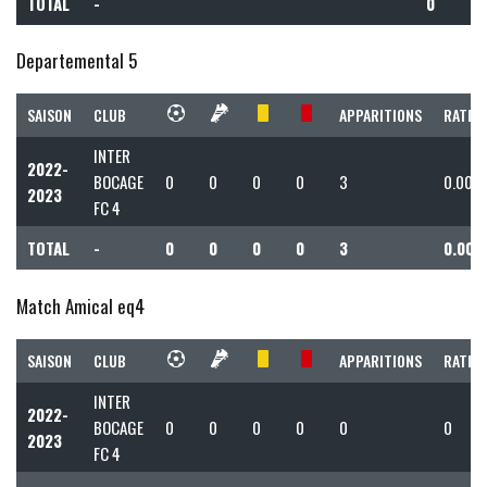
TOTAL
-
0
Departemental 5
SAISON
CLUB
APPARITIONS
RATIO 
INTER
2022-
BOCAGE
0
0
0
0
3
0.00
2023
FC 4
TOTAL
-
0
0
0
0
3
0.00
Match Amical eq4
SAISON
CLUB
APPARITIONS
RATIO 
INTER
2022-
BOCAGE
0
0
0
0
0
0
2023
FC 4