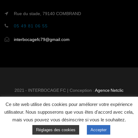
Rue du stade, 79140 COMBRAND
05 49 81 06 55
interbocagefc79@gmail.com
2021 - INTERBOCAGE FC | Conception :
Agence Netclic
Ce site web utilise des cookies pour améliorer votre expérience
INTER BOCAGE FOOTBALL
MENTIONS
utilisateur. Nous supposerons que vous êtes d'accord avec cela,
CLUB
LÉGALES
CONTACT
mais vous pouvez vous désinscrire si vous le souhaitez.
Réglages des cookies
Accepter