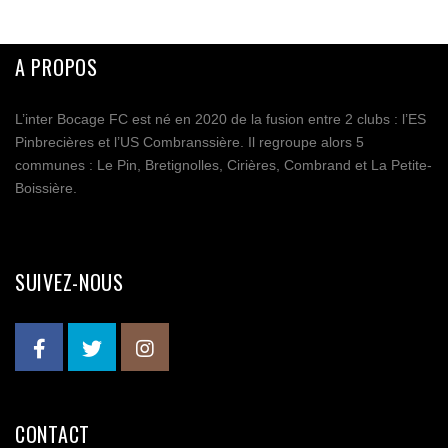
A PROPOS
L’inter Bocage FC est né en 2020 de la fusion entre 2 clubs : l’ES
Pinbrecières et l’US Combranssière. Il regroupe alors 5
communes : Le Pin, Bretignolles, Cirières, Combrand et La Petite-
Boissière.
SUIVEZ-NOUS
CONTACT