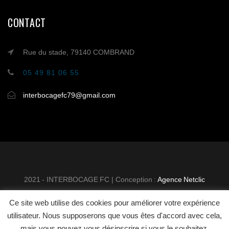
CONTACT
Rue du stade, 79140 COMBRAND
05 49 81 06 55
interbocagefc79@gmail.com
2021 - INTERBOCAGE FC | Conception :
Agence Netclic
Ce site web utilise des cookies pour améliorer votre expérience
INTER BOCAGE FOOTBALL
MENTIONS
utilisateur. Nous supposerons que vous êtes d'accord avec cela,
CLUB
LÉGALES
CONTACT
mais vous pouvez vous désinscrire si vous le souhaitez.