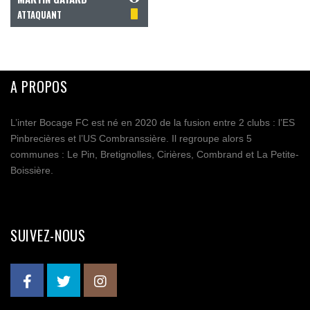
ATTAQUANT
A PROPOS
L’inter Bocage FC est né en 2020 de la fusion entre 2 clubs : l’ES
Pinbrecières et l’US Combranssière. Il regroupe alors 5
communes : Le Pin, Bretignolles, Cirières, Combrand et La Petite-
Boissière.
SUIVEZ-NOUS