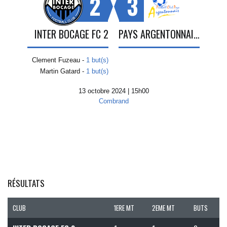
2
3
INTER BOCAGE FC 2
PAYS ARGENTONNAIS 2
Clement Fuzeau -
1 but(s)
Martin Gatard -
1 but(s)
13 octobre 2024 | 15h00
Combrand
RÉSULTATS
CLUB
1ERE MT
2EME MT
BUTS