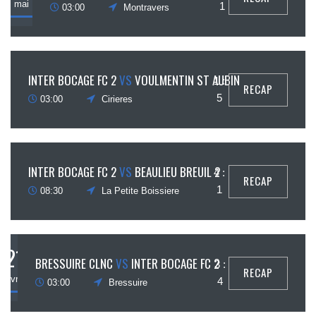
mai
1
03:00
Montravers
28
INTER BOCAGE FC 2
VS
VOULMENTIN ST AUBIN
1 :
RECAP
avril
5
03:00
Cirieres
24
INTER BOCAGE FC 2
VS
BEAULIEU BREUIL 2
4 :
RECAP
avril
1
08:30
La Petite Boissiere
21
BRESSUIRE CLNC
VS
INTER BOCAGE FC 2
3 :
RECAP
avril
4
03:00
Bressuire