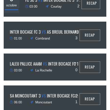
3 :
RECAP
octobre
2
03:00
Courlay
21
INTER BOCAGE FC 3
VS
AS BREUIL BERNARD
4 :
RECAP
ptembre
3
01:00
Combrand
18
LALEU PALLICE AAAM
VS
INTER BOCAGE FC 1
7 :
RECAP
mai
0
03:00
La Rochelle
3
SA MONCOUTANT 3
VS
INTER BOCAGE FC 2
2 :
RECAP
mai
1
06:00
Moncoutant