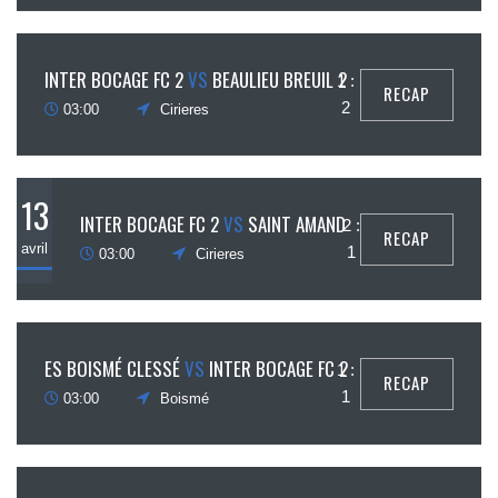
27
INTER BOCAGE FC 2
VS
BEAULIEU BREUIL 2
1 :
RECAP
avril
2
03:00
Cirieres
13
INTER BOCAGE FC 2
VS
SAINT AMAND
2 :
RECAP
avril
1
03:00
Cirieres
6
ES BOISMÉ CLESSÉ
VS
INTER BOCAGE FC 2
1 :
RECAP
avril
1
03:00
Boismé