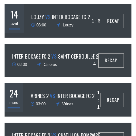
14
LOUZY
VS
INTER BOCAGE FC 2
RECAP
1 : 6
avril
03:00
Louzy
7
INTER BOCAGE FC 2
VS
SAINT CERBOUILLE 2
4 :
RECAP
avril
4
03:00
Cirieres
24
1
VRINES 2
VS
INTER BOCAGE FC 2
RECAP
:
mars
03:00
Vrines
1
17
INTER BOCAGE FC 2
VS
CHATILLON POMPAIRE
3 :