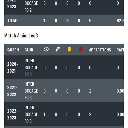
BOCAGE
0
0
0
0
0
0
2023
FC 2
TOTAL
-
1
0
0
0
5
62.50
Match Amical eq3
SAISON
CLUB
APPARITIONS
RATIO 
INTER
2020-
BOCAGE
0
0
0
0
0
0
2021
FC 3
INTER
2021-
BOCAGE
0
0
0
0
2
0.00
2022
FC 3
INTER
2022-
BOCAGE
1
0
0
0
2
0.00
2023
FC 3