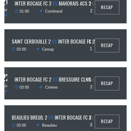
26
INTER BOCAGE FC 3
VS
MAHORAIS ACS 2
2 :
RECAP
ovembre
2
01:00
Combrand
19
SAINT CERBOUILLE 2
VS
INTER BOCAGE FC 2
1 :
RECAP
ovembre
1
03:00
Cersay
22
INTER BOCAGE FC 2
VS
BRESSUIRE CLNC
5 :
RECAP
octobre
2
03:00
Cirieres
15
BEAULIEU BREUIL 2
VS
INTER BOCAGE FC 2
3 :
RECAP
ctobre
3
03:00
Beaulieu