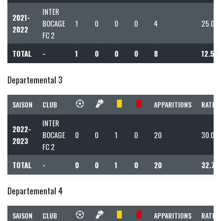
INTER
2021-
BOCAGE
1
0
0
0
4
25.00
2022
FC 2
TOTAL
-
1
0
0
0
8
12.50
Departemental 3
SAISON
CLUB
APPARITIONS
RATIO 
INTER
2022-
BOCAGE
0
0
1
0
20
30.00
2023
FC 2
TOTAL
-
0
0
1
0
20
32.73
Departemental 4
SAISON
CLUB
APPARITIONS
RATIO 