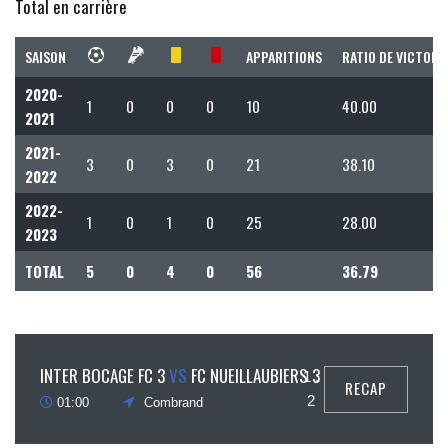
Total en carrière
SAISON
APPARITIONS
RATIO DE VICTOIR
2020-
1
0
0
0
10
40.00
2021
2021-
3
0
3
0
21
38.10
2022
2022-
1
0
1
0
25
28.00
2023
TOTAL
5
0
4
0
56
36.79
9
INTER BOCAGE FC 3
VS
FC NUEILLAUBIERS 3
1 :
RECAP
ovembre
2
01:00
Combrand