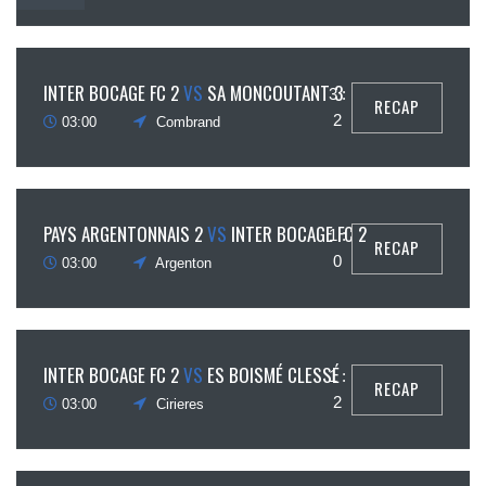
23
INTER BOCAGE FC 2
VS
SA MONCOUTANT 3
3 :
RECAP
février
2
03:00
Combrand
16
PAYS ARGENTONNAIS 2
VS
INTER BOCAGE FC 2
1 :
RECAP
février
0
03:00
Argenton
17
INTER BOCAGE FC 2
VS
ES BOISMÉ CLESSÉ
1 :
RECAP
ovembre
2
03:00
Cirieres