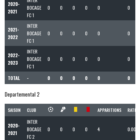
2020-
BOCAGE
0
0
0
0
0
0
2021
FC 1
INTER
2021-
BOCAGE
0
0
0
0
0
0
2022
FC 1
INTER
2022-
BOCAGE
0
0
0
0
0
0
2023
FC 1
TOTAL
-
0
0
0
0
0
0
Departemental 2
SAISON
CLUB
APPARITIONS
RATIO 
INTER
2020-
BOCAGE
0
0
0
0
4
0.00
2021
FC 2