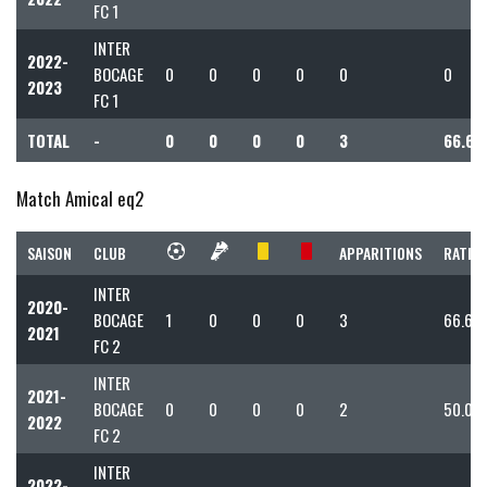
FC 1
INTER
2022-
BOCAGE
0
0
0
0
0
0
2023
FC 1
TOTAL
-
0
0
0
0
3
66.67
Match Amical eq2
SAISON
CLUB
APPARITIONS
RATIO 
INTER
2020-
BOCAGE
1
0
0
0
3
66.67
2021
FC 2
INTER
2021-
BOCAGE
0
0
0
0
2
50.00
2022
FC 2
INTER
2022-