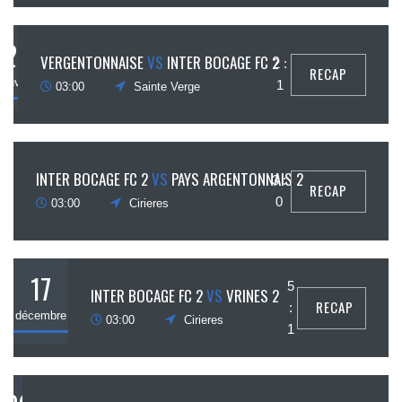
21
VERGENTONNAISE
VS
INTER BOCAGE FC 2
2 :
RECAP
janvier
1
03:00
Sainte Verge
14
INTER BOCAGE FC 2
VS
PAYS ARGENTONNAIS 2
3 :
RECAP
janvier
0
03:00
Cirieres
17
5
INTER BOCAGE FC 2
VS
VRINES 2
RECAP
:
décembre
03:00
Cirieres
1