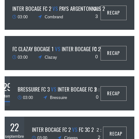
13
INTER BOCAGE FC 2
VS
PAYS ARGENTONNAIS 2
2 :
RECAP
ctobre
3
03:00
Combrand
6
FC CLAZAY BOCAGE 1
VS
INTER BOCAGE FC 2
0 :
RECAP
ctobre
0
03:00
Clazay
29
BRESSUIRE FC 3
VS
INTER BOCAGE FC 2
6 :
RECAP
eptembre
0
03:00
Bressuire
22
INTER BOCAGE FC 2
VS
FC 3C 2
2 :
RECAP
septembre
2
03:00
Cirieres