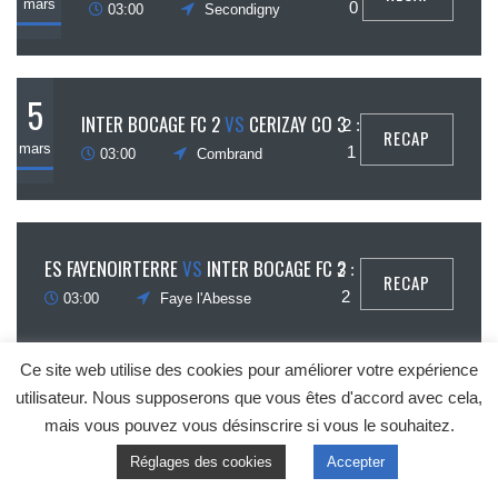
mars
0
03:00
Secondigny
5
INTER BOCAGE FC 2
VS
CERIZAY CO 3
2 :
RECAP
mars
1
03:00
Combrand
26
ES FAYENOIRTERRE
VS
INTER BOCAGE FC 2
3 :
RECAP
février
2
03:00
Faye l'Abesse
Ce site web utilise des cookies pour améliorer votre expérience
19
utilisateur. Nous supposerons que vous êtes d'accord avec cela,
1
FC CHICHÉ
VS
INTER BOCAGE FC 2
RECAP
mais vous pouvez vous désinscrire si vous le souhaitez.
:
février
03:00
Chiché
3
Réglages des cookies
Accepter