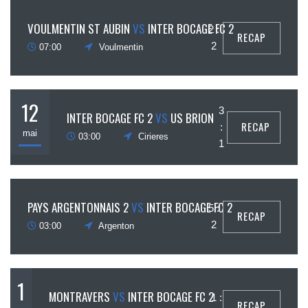
15
VOULMENTIN ST AUBIN
VS
INTER BOCAGE FC 2
2 :
RECAP
mai
2
07:00
Voulmentin
12
3
INTER BOCAGE FC 2
VS
US BRION
RECAP
:
mai
03:00
Cirieres
1
5
PAYS ARGENTONNAIS 2
VS
INTER BOCAGE FC 2
5 :
RECAP
mai
2
03:00
Argenton
1
MONTRAVERS
VS
INTER BOCAGE FC 2
1 :
RECAP