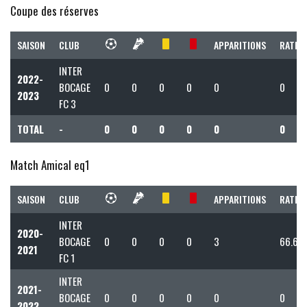
Coupe des réserves
SAISON
CLUB
APPARITIONS
RATIO 
INTER
2022-
BOCAGE
0
0
0
0
0
0
2023
FC 3
TOTAL
-
0
0
0
0
0
0
Match Amical eq1
SAISON
CLUB
APPARITIONS
RATIO 
INTER
2020-
BOCAGE
0
0
0
0
3
66.67
2021
FC 1
INTER
2021-
BOCAGE
0
0
0
0
0
0
2022