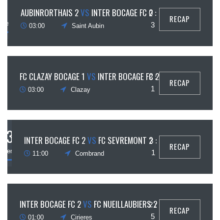
17
AUBINRORTHAIS 2
VS
INTER BOCAGE FC 2
0 :
RECAP
ptembre
3
03:00
Saint Aubin
10
FC CLAZAY BOCAGE 1
VS
INTER BOCAGE FC 2
2 :
RECAP
ptembre
1
03:00
Clazay
3
INTER BOCAGE FC 2
VS
FC SEVREMONT 2
3 :
RECAP
eptembre
1
11:00
Combrand
27
INTER BOCAGE FC 2
VS
FC NUEILLAUBIERS 2
2 :
RECAP
août
5
01:00
Cirieres