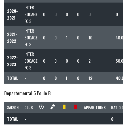
INTER
2020-
BOCAGE
0
0
0
0
0
0
2021
FC 3
INTER
2021-
BOCAGE
0
0
1
0
10
40.00
2022
FC 3
INTER
2022-
BOCAGE
0
0
0
0
2
50.00
2023
FC 3
TOTAL
-
0
0
1
0
12
40.00
Departemental 5 Poule B
SAISON
CLUB
APPARITIONS
RATIO DE
TOTAL
-
0