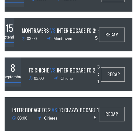
15
MONTRAVERS
VS
INTER BOCAGE FC 2
2 :
RECAP
septembre
5
03:00
Montravers
8
3
FC CHICHÉ
VS
INTER BOCAGE FC 2
RECAP
:
septembre
03:00
Chiché
1
19
INTER BOCAGE FC 2
VS
FC CLAZAY BOCAGE 1
1 :
RECAP
mai
5
03:00
Cirieres