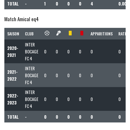
TOTAL
-
1
0
0
0
4
0.00
Match Amical eq4
SAISON
CLUB
APPARITIONS
RATIO 
INTER
2020-
BOCAGE
0
0
0
0
0
0
2021
FC 4
INTER
2021-
BOCAGE
0
0
0
0
0
0
2022
FC 4
INTER
2022-
BOCAGE
0
0
0
0
0
0
2023
FC 4
TOTAL
-
0
0
0
0
0
0