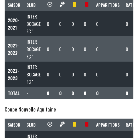
SAISON
CLUB
APPARITIONS
RATIO 
INTER
2020-
BOCAGE
0
0
0
0
0
0
2021
FC 1
INTER
2021-
BOCAGE
0
0
0
0
0
0
2022
FC 1
INTER
2022-
BOCAGE
0
0
0
0
0
0
2023
FC 1
TOTAL
-
0
0
0
0
0
0
Coupe Nouvelle Aquitaine
SAISON
CLUB
APPARITIONS
RATIO 
INTER