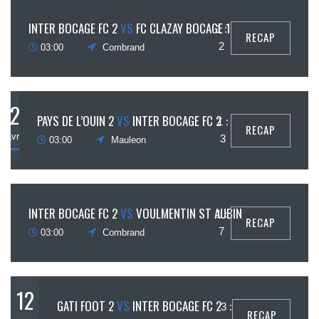
30
INTER BOCAGE FC 2
VS
FC CLAZAY BOCAGE 1
1 :
RECAP
avril
2
03:00
Combrand
2
PAYS DE L’OUIN 2
VS
INTER BOCAGE FC 2
1 :
RECAP
avril
3
03:00
Mauleon
26
INTER BOCAGE FC 2
VS
VOULMENTIN ST AUBIN
1 :
RECAP
mars
7
03:00
Combrand
12
GATI FOOT 2
VS
INTER BOCAGE FC 2
3 :
RECAP