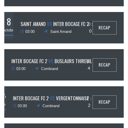
8
SAINT AMAND
VS
INTER BOCAGE FC 2
0 :
RECAP
octobre
0
03:00
Saint Amand
1
INTER BOCAGE FC 2
VS
BUSLAURS THIREUIL
1 :
RECAP
ctobre
4
03:00
Combrand
24
INTER BOCAGE FC 2
VS
VERGENTONNAISE
7 :
RECAP
eptembre
2
03:00
Combrand