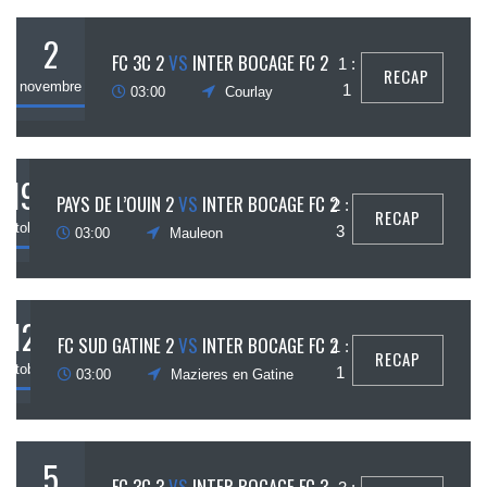
2
FC 3C 2
VS
INTER BOCAGE FC 2
1 :
RECAP
novembre
1
03:00
Courlay
19
PAYS DE L’OUIN 2
VS
INTER BOCAGE FC 2
2 :
RECAP
octobre
3
03:00
Mauleon
12
FC SUD GATINE 2
VS
INTER BOCAGE FC 2
1 :
RECAP
octobre
1
03:00
Mazieres en Gatine
5
FC 3C 3
VS
INTER BOCAGE FC 3