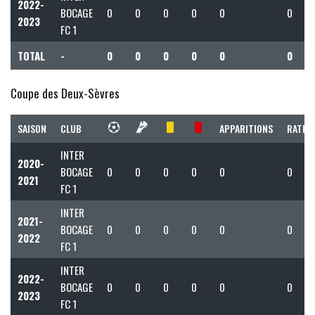
2022-
BOCAGE
0
0
0
0
0
0
2023
FC 1
TOTAL
-
0
0
0
0
0
0
Coupe des Deux-Sèvres
SAISON
CLUB
APPARITIONS
RATIO 
INTER
2020-
BOCAGE
0
0
0
0
0
0
2021
FC 1
INTER
2021-
BOCAGE
0
0
0
0
0
0
2022
FC 1
INTER
2022-
BOCAGE
0
0
0
0
0
0
2023
FC 1