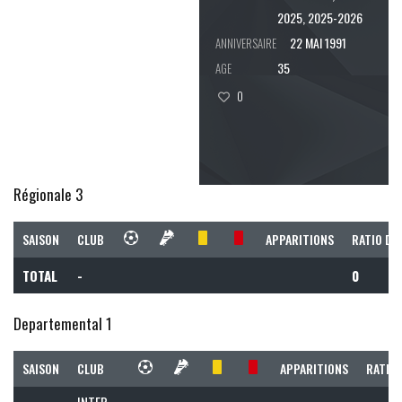
2025, 2025-2026
22 MAI 1991
ANNIVERSAIRE
35
AGE
0
Régionale 3
SAISON
CLUB
APPARITIONS
RATIO DE
TOTAL
-
0
Departemental 1
SAISON
CLUB
APPARITIONS
RATIO 
INTER