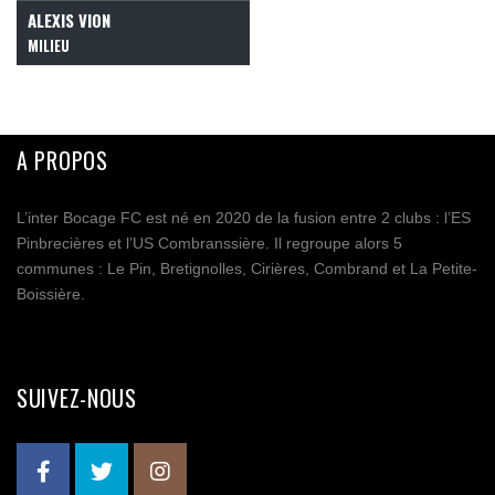
ALEXIS VION
MILIEU
A PROPOS
L’inter Bocage FC est né en 2020 de la fusion entre 2 clubs : l’ES
Pinbrecières et l’US Combranssière. Il regroupe alors 5
communes : Le Pin, Bretignolles, Cirières, Combrand et La Petite-
Boissière.
SUIVEZ-NOUS