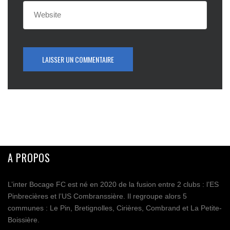
A PROPOS
L’inter Bocage FC est né en 2020 de la fusion entre 2 clubs : l’ES
Pinbrecières et l’US Combranssière. Il regroupe alors 5
communes : Le Pin, Bretignolles, Cirières, Combrand et La Petite-
Boissière.