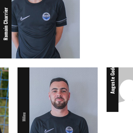
Romain Charrier
Attaquant
Auguste Godet
Milieu