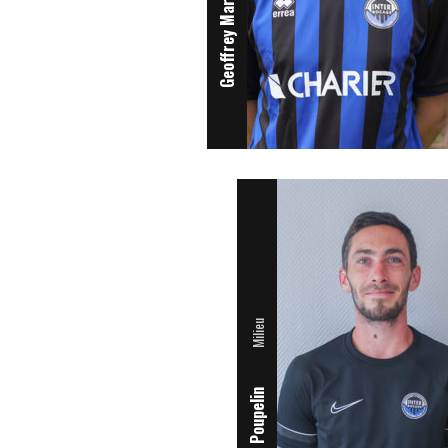
Geoffrey Marchand
Milieu
Alexis Poupelin