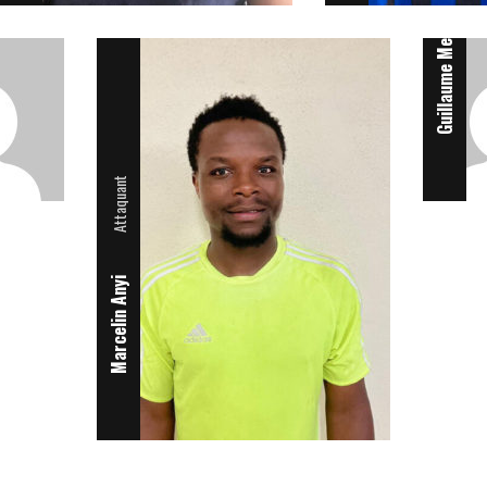
Guillaume Menanteau
Attaquant
Marcelin Anyi