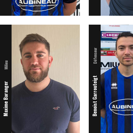
Défenseur
Milieu
Benoist Garrouteigt
Maxime Baranger
Défenseur