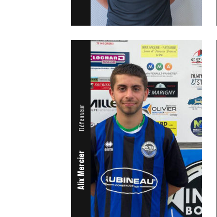
Défenseur
Alix Mercier
Attaquant