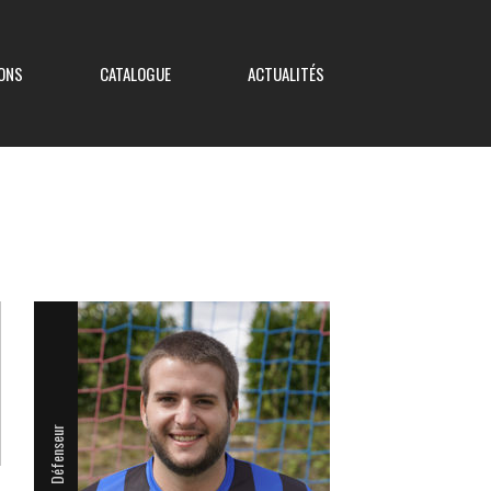
ONS
CATALOGUE
ACTUALITÉS
Coupe de France
Coupe Nouvelle Aquitaine
Coupe des Deux-Sèvres
Coupe Saboureau
Défenseur
Coupe des Réserves