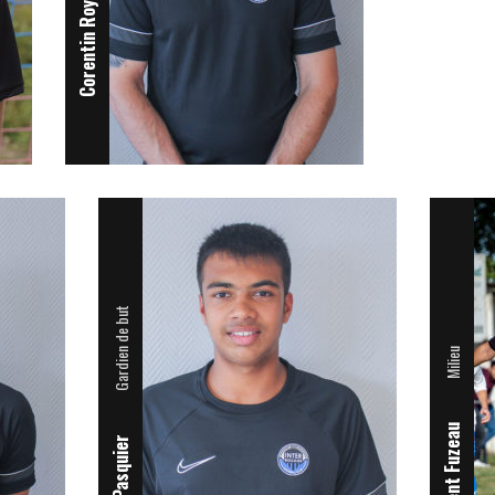
Corentin Roy
Gardien de but
Milieu
Clement Fuzeau
Arno Pasquier