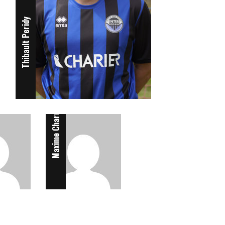
Thibault Peridy
Attaquant
Maxime Charrier