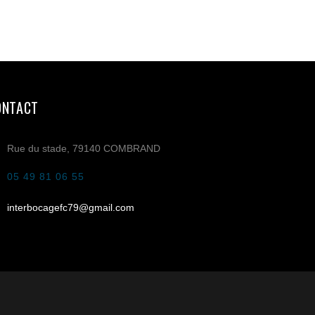
ONTACT
Rue du stade, 79140 COMBRAND
05 49 81 06 55
interbocagefc79@gmail.com