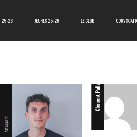
S 25-26
JEUNES 25-26
LE CLUB
CONVOCATI
Milieu
Résultats R3
Classement R3
Clement Pallard
Resultats Div 3
Classement Div 3
Resultats Div 4
Classement Div 4
Résultats Div 5
Classement Div 5
Attaquant
Matchs Amicaux