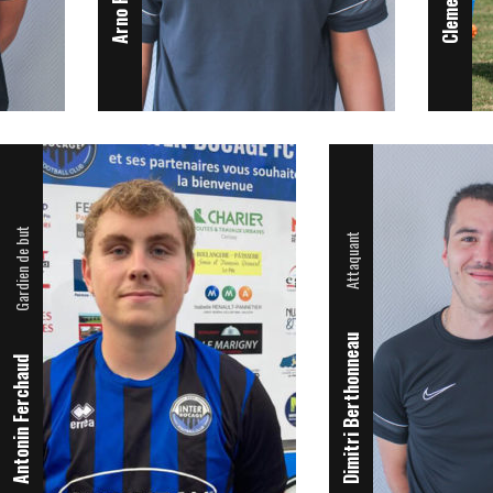
Gardien de but
Attaquant
Dimitri Berthonneau
Antonin Ferchaud