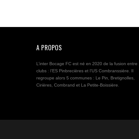
A PROPOS
L’inter Bocage FC est né en 2020 de la fusion entre
clubs : l’ES Pinbrecières et l’US Combranssière. Il
regroupe alors 5 communes : Le Pin, Bretignolles,
Cirières, Combrand et La Petite-Boissière.