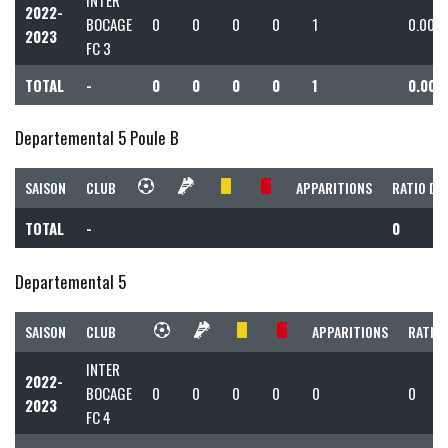
2022-
BOCAGE
0
0
0
0
1
0.00
2023
FC 3
TOTAL
-
0
0
0
0
1
0.00
Departemental 5 Poule B
SAISON
CLUB
APPARITIONS
RATIO DE
TOTAL
-
0
Departemental 5
SAISON
CLUB
APPARITIONS
RATIO 
INTER
2022-
BOCAGE
0
0
0
0
0
0
2023
FC 4