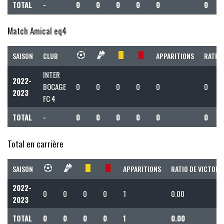
TOTAL
-
0
0
0
0
0
0
Match Amical eq4
SAISON
CLUB
APPARITIONS
RATIO 
INTER
2022-
BOCAGE
0
0
0
0
0
0
2023
FC 4
TOTAL
-
0
0
0
0
0
0
Total en carrière
SAISON
APPARITIONS
RATIO DE VICTOIR
2022-
0
0
0
0
1
0.00
2023
TOTAL
0
0
0
0
1
0.00