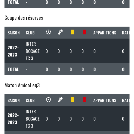
TOTAL
-
0
0
0
0
0
0
Coupe des réserves
SAISON
CLUB
APPARITIONS
RATIO 
INTER
2022-
BOCAGE
0
0
0
0
0
0
2023
FC 3
TOTAL
-
0
0
0
0
0
0
Match Amical eq3
SAISON
CLUB
APPARITIONS
RATIO 
INTER
2022-
BOCAGE
0
0
0
0
0
0
2023
FC 3