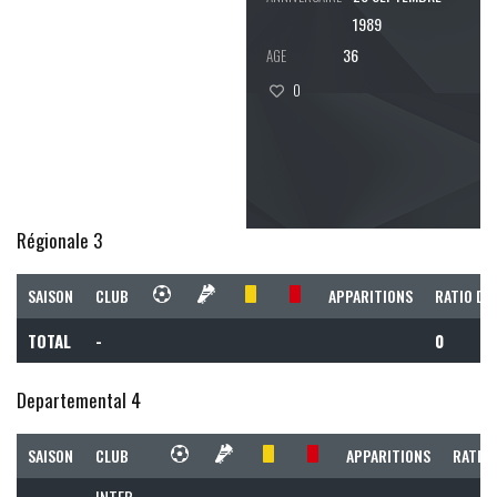
1989
36
AGE
0
Régionale 3
SAISON
CLUB
APPARITIONS
RATIO DE
TOTAL
-
0
Departemental 4
SAISON
CLUB
APPARITIONS
RATIO 
INTER