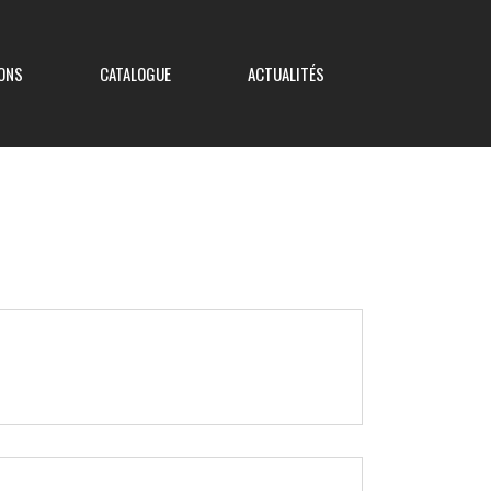
ONS
CATALOGUE
ACTUALITÉS
Coupe de France
Coupe Nouvelle Aquitaine
Coupe des Deux-Sèvres
Coupe Saboureau
Coupe des Réserves