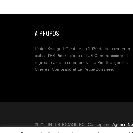
A PROPOS
L’inter Bocage FC est né en 2020 de la fusion entre
clubs : l’ES Pinbrecières et l’US Combranssière. Il
regroupe alors 5 communes : Le Pin, Bretignolles,
Cirières, Combrand et La Petite-Boissière.
2021 - INTERBOCAGE FC | Conception :
Agence Net