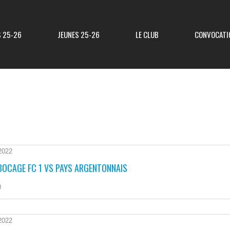
S 25-26
JEUNES 25-26
LE CLUB
CONVOCATI
Résultats R3
Classement R3
Resultats Div 3
Classement Div 3
2022
BOCAGE FC 1 VS PAYS ARGENTONNAIS
Resultats Div 4
Classement Div 4
0
Résultats Div 5
Classement Div 5
Matchs Amicaux
2022