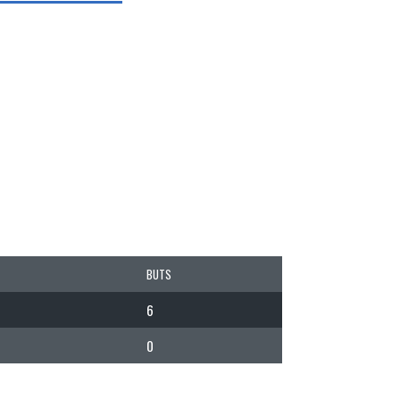
BUTS
6
0