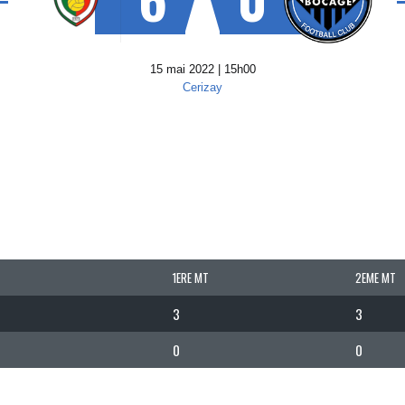
15 mai 2022 | 15h00
Cerizay
1ERE MT
2EME MT
3
3
0
0