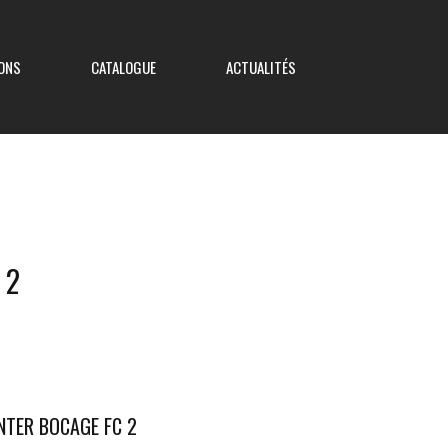
ONS
CATALOGUE
ACTUALITÉS
Coupe de France
 2
Coupe Nouvelle Aquitaine
Coupe des Deux-Sèvres
Coupe Saboureau
NTER BOCAGE FC 2
Coupe des Réserves