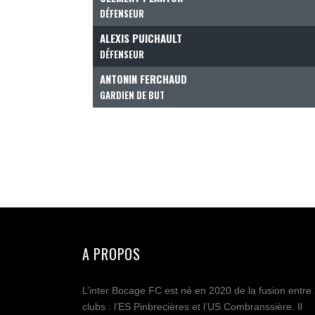
DÉFENSEUR
ALEXIS PUICHAULT
DÉFENSEUR
ANTONIN FERCHAUD
GARDIEN DE BUT
A PROPOS
L’inter Bocage FC est né en 2020 de la fusion entre
clubs : l’ES Pinbrecières et l’US Combranssière. Il