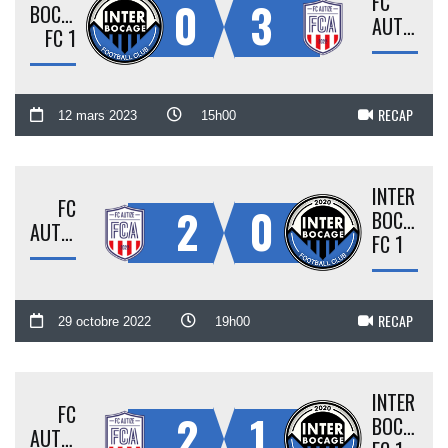
FC
0
3
BOCAGE
AUTIZE
FC 1
RECAP
12 mars 2023
15h00
INTER
FC
2
0
BOCAGE
AUTIZE
FC 1
RECAP
29 octobre 2022
19h00
INTER
FC
2
1
BOCAGE
AUTIZE