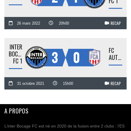
FC 1
RECAP
26 mars 2022
20h00
INTER
FC
3
0
BOCAGE
AUTIZE
FC 1
RECAP
31 octobre 2021
15h00
A PROPOS
L’inter Bocage FC est né en 2020 de la fusion entre 2 clubs : l’ES