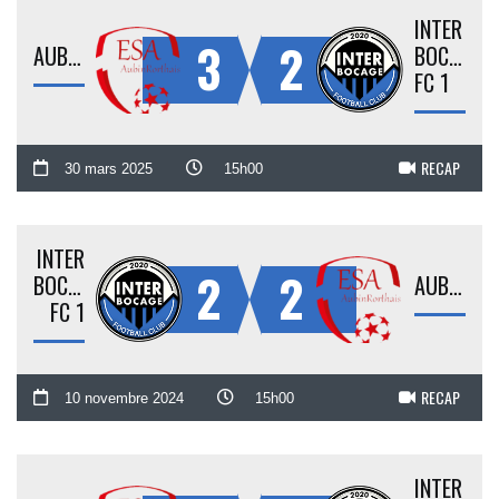
INTER
3
2
AUBINRORTHAIS
BOCAGE
FC 1
RECAP
30 mars 2025
15h00
INTER
2
2
BOCAGE
AUBINRORTHAIS
FC 1
RECAP
10 novembre 2024
15h00
INTER