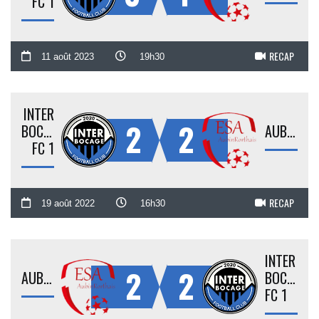
FC 1
RECAP
11 août 2023
19h30
INTER
2
2
BOCAGE
AUBINRORTHAIS
FC 1
RECAP
19 août 2022
16h30
INTER
2
2
AUBINRORTHAIS
BOCAGE
FC 1