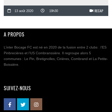
RECAP
13 août 2020
19h30
A PROPOS
L’inter Bocage FC est né en 2020 de la fusion entre 2 clubs : l’ES
Pinbrecières et l’US Combranssière. Il regroupe alors 5
communes : Le Pin, Bretignolles, Cirières, Combrand et La Petite-
Boissière.
SUIVEZ-NOUS