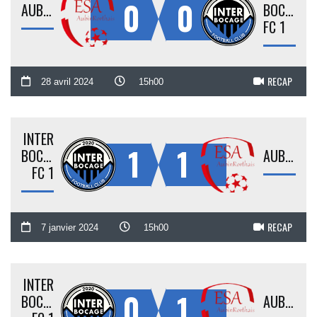
0
0
AUBINRORTHAIS
BOCAGE
FC 1
RECAP
28 avril 2024
15h00
INTER
1
1
BOCAGE
AUBINRORTHAIS
FC 1
RECAP
7 janvier 2024
15h00
INTER
0
1
BOCAGE
AUBINRORTHAIS