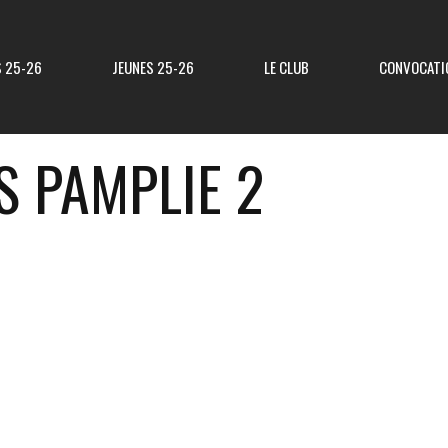
S 25-26
JEUNES 25-26
LE CLUB
CONVOCATI
 PAMPLIE 2
Résultats R3
Classement R3
Resultats Div 3
Classement Div 3
Resultats Div 4
Classement Div 4
Résultats Div 5
Classement Div 5
Matchs Amicaux