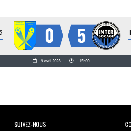
0
5
2
I
9 avril 2023
15h00
SUIVEZ-NOUS
C