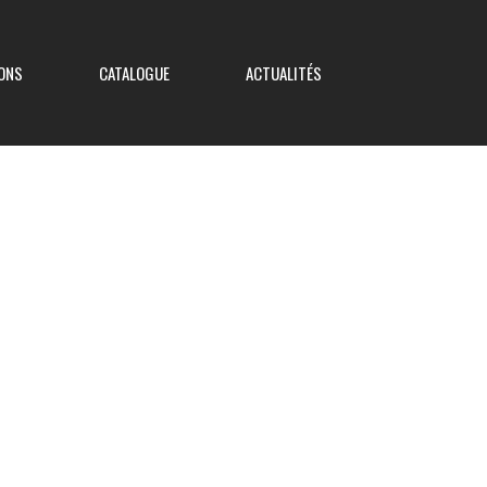
ONS
CATALOGUE
ACTUALITÉS
Coupe de France
Coupe Nouvelle Aquitaine
Coupe des Deux-Sèvres
Coupe Saboureau
Coupe des Réserves