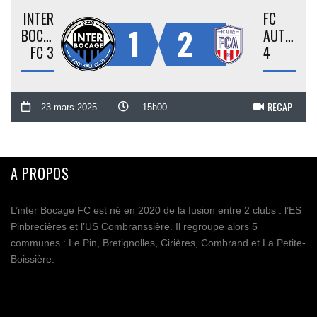
INTER
FC
1
2
BOCAGE
AUTIZE
FC 3
4
RECAP
23 mars 2025
15h00
A PROPOS
L’inter Bocage FC est né en 2020 de la fusion entre 2 clubs : l’ES
Pinbrecières et l’US Combranssière. Il regroupe alors 5
communes : Le Pin, Bretignolles, Cirières, Combrand et La Petite-
Boissière.