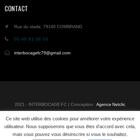
CONTACT
Rue du stade, 79140 COMBRAND
05 49 81 06 55
interbocagefc79@gmail.com
2021 - INTERBOCAGE FC | Conception :
Agence Netclic
Ce site web utilise des cookies pour améliorer votre expérience
INTER BOCAGE FOOTBALL
MENTIONS
utilisateur. Nous supposerons que vous êtes d'accord avec cela,
CLUB
LÉGALES
CONTACT
mais vous pouvez vous désinscrire si vous le souhaitez.