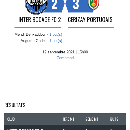
2
3
INTER BOCAGE FC 2
CERIZAY PORTUGAIS
Mehdi Benkaddour -
1 but(s)
Auguste Godet -
1 but(s)
12 septembre 2021 | 15h00
Combrand
RÉSULTATS
CLUB
1ERE MT
2EME MT
BUTS