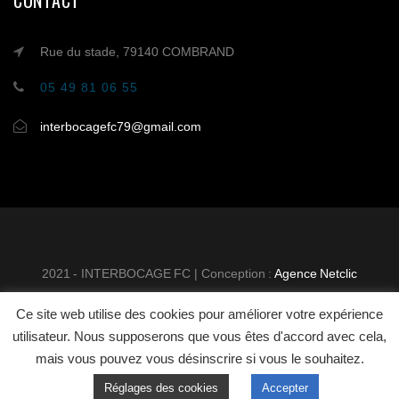
CONTACT
Rue du stade, 79140 COMBRAND
05 49 81 06 55
interbocagefc79@gmail.com
2021 - INTERBOCAGE FC | Conception :
Agence Netclic
Ce site web utilise des cookies pour améliorer votre expérience
INTER BOCAGE FOOTBALL
MENTIONS
utilisateur. Nous supposerons que vous êtes d'accord avec cela,
CLUB
LÉGALES
CONTACT
mais vous pouvez vous désinscrire si vous le souhaitez.
Réglages des cookies
Accepter