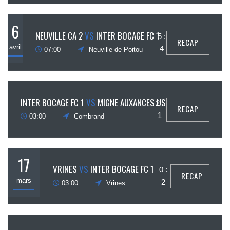
6
NEUVILLE CA 2
VS
INTER BOCAGE FC 1
5 :
RECAP
avril
4
07:00
Neuville de Poitou
24
INTER BOCAGE FC 1
VS
MIGNE AUXANCES US
2 :
RECAP
mars
1
03:00
Combrand
17
VRINES
VS
INTER BOCAGE FC 1
0 :
RECAP
mars
2
03:00
Vrines