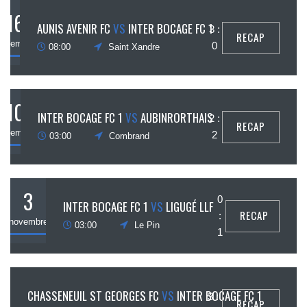
16
AUNIS AVENIR FC
VS
INTER BOCAGE FC 1
3 :
RECAP
novembre
0
08:00
Saint Xandre
10
INTER BOCAGE FC 1
VS
AUBINRORTHAIS
2 :
RECAP
novembre
2
03:00
Combrand
3
0
INTER BOCAGE FC 1
VS
LIGUGÉ LLF
RECAP
:
novembre
03:00
Le Pin
1
26
CHASSENEUIL ST GEORGES FC
VS
INTER BOCAGE FC 1
3 :
RECAP