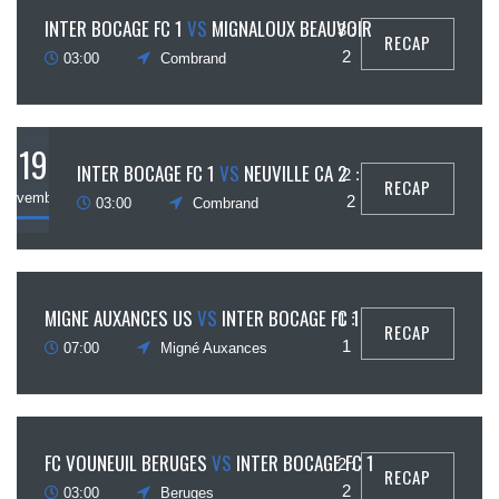
26
INTER BOCAGE FC 1
VS
MIGNALOUX BEAUVOIR
3 :
RECAP
ovembre
2
03:00
Combrand
19
INTER BOCAGE FC 1
VS
NEUVILLE CA 2
2 :
RECAP
novembre
2
03:00
Combrand
11
MIGNE AUXANCES US
VS
INTER BOCAGE FC 1
1 :
RECAP
ovembre
1
07:00
Migné Auxances
5
FC VOUNEUIL BERUGES
VS
INTER BOCAGE FC 1
2 :
RECAP
ovembre
2
03:00
Beruges