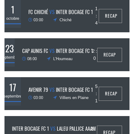
1
1
FC CHICHÉ
VS
INTER BOCAGE FC 1
RECAP
:
octobre
03:00
Chiché
4
23
CAP AUNIS FC
VS
INTER BOCAGE FC 1
2 :
RECAP
septembre
0
08:00
L'Houmeau
17
5
AVENIR 79
VS
INTER BOCAGE FC 1
RECAP
:
septembre
03:00
Villiers en Plaine
1
10
INTER BOCAGE FC 1
VS
LALEU PALLICE AAAM
2 :
RECAP