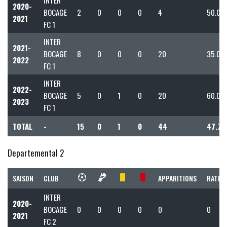
2020-
BOCAGE
2
0
0
0
4
50.00
2021
FC 1
INTER
2021-
BOCAGE
8
0
0
0
20
35.00
2022
FC 1
INTER
2022-
BOCAGE
5
0
1
0
20
60.00
2023
FC 1
TOTAL
-
15
0
1
0
44
47.73
Departemental 2
SAISON
CLUB
APPARITIONS
RATIO 
INTER
2020-
BOCAGE
0
0
0
0
0
0
2021
FC 2