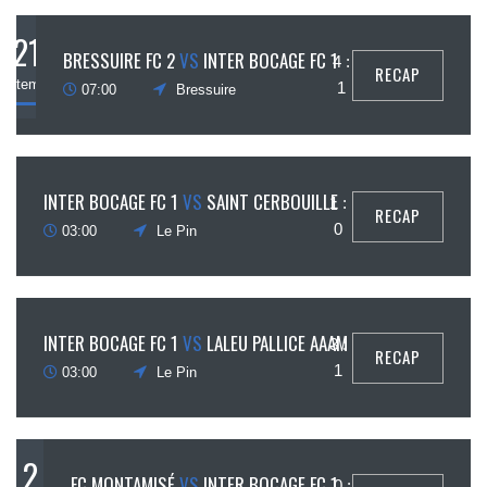
21
BRESSUIRE FC 2
VS
INTER BOCAGE FC 1
4 :
RECAP
septembre
1
07:00
Bressuire
15
INTER BOCAGE FC 1
VS
SAINT CERBOUILLE
1 :
RECAP
ptembre
0
03:00
Le Pin
8
INTER BOCAGE FC 1
VS
LALEU PALLICE AAAM
3 :
RECAP
ptembre
1
03:00
Le Pin
2
FC MONTAMISÉ
VS
INTER BOCAGE FC 1
0 :