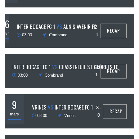
6
INTER BOCAGE FC 1
VS
AUNIS AVENIR FC
2 :
RECAP
avril
1
03:00
Combrand
16
INTER BOCAGE FC 1
VS
CHASSENEUIL ST GEORGES FC
3 :
RECAP
mars
1
03:00
Combrand
9
VRINES
VS
INTER BOCAGE FC 1
3 :
RECAP
mars
0
03:00
Vrines