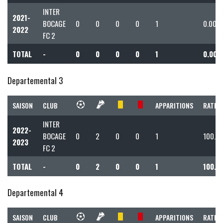
INTER
2021-
BOCAGE
0
0
0
0
1
0.00
2022
FC 2
TOTAL
-
0
0
0
0
1
0.00
Departemental 3
SAISON
CLUB
APPARITIONS
RATIO 
INTER
2022-
BOCAGE
0
2
0
0
1
100.0
2023
FC 2
TOTAL
-
0
2
0
0
1
100.0
Departemental 4
SAISON
CLUB
APPARITIONS
RATIO 