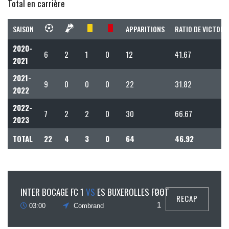
Total en carrière
SAISON
APPARITIONS
RATIO DE VICTOIR
2020-
6
2
1
0
12
41.67
2021
2021-
9
0
0
0
22
31.82
2022
2022-
7
2
2
0
30
66.67
2023
TOTAL
22
4
3
0
64
46.92
23
INTER BOCAGE FC 1
VS
ES BUXEROLLES FOOT
2 :
RECAP
ovembre
1
03:00
Combrand