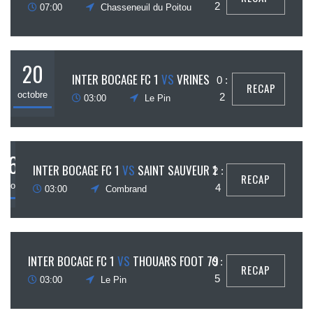
ctobre
2
07:00
Chasseneuil du Poitou
20
INTER BOCAGE FC 1
VS
VRINES
0 :
RECAP
octobre
2
03:00
Le Pin
6
INTER BOCAGE FC 1
VS
SAINT SAUVEUR 1
2 :
RECAP
octobre
4
03:00
Combrand
29
INTER BOCAGE FC 1
VS
THOUARS FOOT 79
0 :
RECAP
ptembre
5
03:00
Le Pin