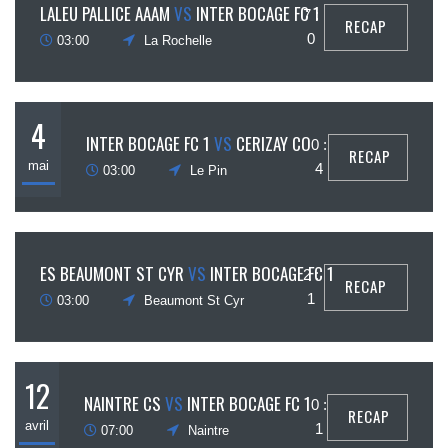
18
LALEU PALLICE AAAM
VS
INTER BOCAGE FC 1
7 :
RECAP
mai
0
03:00
La Rochelle
4
INTER BOCAGE FC 1
VS
CERIZAY CO
0 :
RECAP
mai
4
03:00
Le Pin
27
ES BEAUMONT ST CYR
VS
INTER BOCAGE FC 1
2 :
RECAP
avril
1
03:00
Beaumont St Cyr
12
NAINTRE CS
VS
INTER BOCAGE FC 1
0 :
RECAP
avril
1
07:00
Naintre