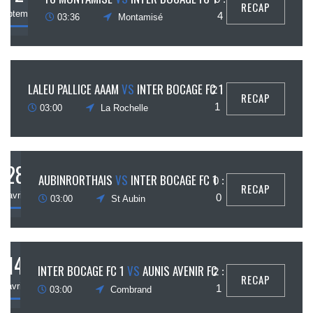
RECAP
septembre
4
03:36
Montamisé
2
LALEU PALLICE AAAM
VS
INTER BOCAGE FC 1
2 :
RECAP
juin
1
03:00
La Rochelle
28
AUBINRORTHAIS
VS
INTER BOCAGE FC 1
0 :
RECAP
avril
0
03:00
St Aubin
14
INTER BOCAGE FC 1
VS
AUNIS AVENIR FC
2 :
RECAP
avril
1
03:00
Combrand