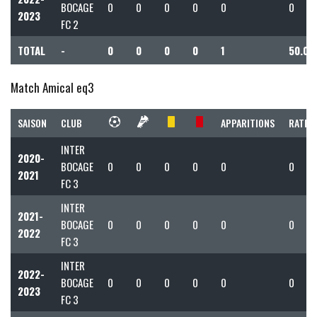
BOCAGE
0
0
0
0
0
0
2023
FC 2
TOTAL
-
0
0
0
0
1
50.00
Match Amical eq3
SAISON
CLUB
APPARITIONS
RATIO 
INTER
2020-
BOCAGE
0
0
0
0
0
0
2021
FC 3
INTER
2021-
BOCAGE
0
0
0
0
0
0
2022
FC 3
INTER
2022-
BOCAGE
0
0
0
0
0
0
2023
FC 3