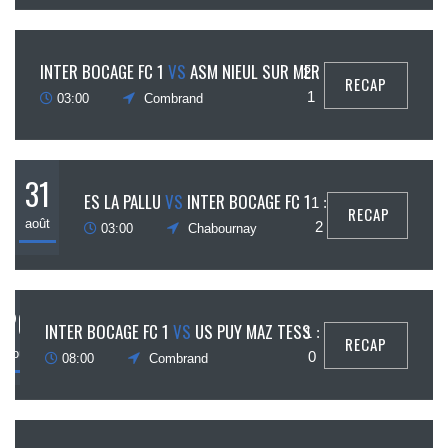
7
INTER BOCAGE FC 1
VS
ASM NIEUL SUR MER
2 :
RECAP
ptembre
1
03:00
Combrand
31
ES LA PALLU
VS
INTER BOCAGE FC 1
1 :
RECAP
août
2
03:00
Chabournay
20
INTER BOCAGE FC 1
VS
US PUY MAZ TESS
1 :
RECAP
août
0
08:00
Combrand