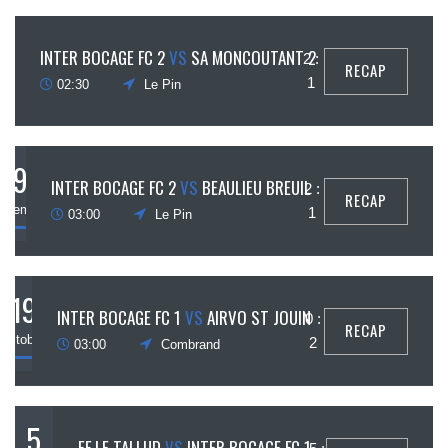
16
INTER BOCAGE FC 2
VS
SA MONCOUTANT 2
2 :
RECAP
ovembre
1
02:30
Le Pin
9
INTER BOCAGE FC 2
VS
BEAULIEU BREUIL
2 :
RECAP
ovembre
1
03:00
Le Pin
19
INTER BOCAGE FC 1
VS
AIRVO ST JOUIN
0 :
RECAP
octobre
2
03:00
Combrand
5
EF LE TALLUD
VS
INTER BOCAGE FC 1