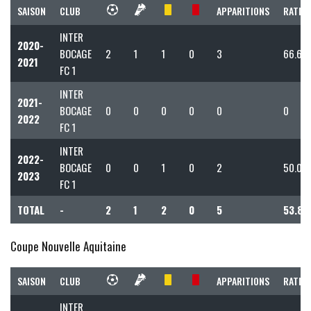
SAISON
CLUB
APPARITIONS
RATIO 
INTER
2020-
BOCAGE
2
1
1
0
3
66.67
2021
FC 1
INTER
2021-
BOCAGE
0
0
0
0
0
0
2022
FC 1
INTER
2022-
BOCAGE
0
0
1
0
2
50.00
2023
FC 1
TOTAL
-
2
1
2
0
5
53.85
Coupe Nouvelle Aquitaine
SAISON
CLUB
APPARITIONS
RATIO 
INTER