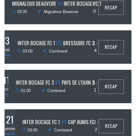
10
MIGNALOUX BEAUVOIR
VS
INTER BOCAGE FC 1
1 :
RECAP
mars
0
03:00
Mignaloux Beauvoir
3
INTER BOCAGE FC 1
VS
BRESSUIRE FC 2
1 :
RECAP
mars
4
03:00
Combrand
11
INTER BOCAGE FC 3
VS
PAYS DE L’OUIN 3
5 :
RECAP
février
1
01:00
Combrand
21
INTER BOCAGE FC 1
VS
CAP AUNIS FC
2 :
RECAP
janvier
2
03:00
Combrand