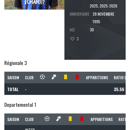
2025, 2025-2026
28 NOVEMBRE
ANNIVERSAIRE
1995
30
AGE
3
Régionale 3
SAISON
CLUB
APPARITIONS
RATIO DE
TOTAL
-
35.56
Departemental 1
SAISON
CLUB
APPARITIONS
RATIO 
INTER