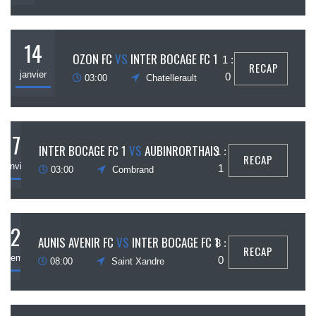
14
OZON FC
VS
INTER BOCAGE FC 1
1 :
RECAP
janvier
0
03:00
Chatellerault
7
INTER BOCAGE FC 1
VS
AUBINRORTHAIS
1 :
RECAP
janvier
1
03:00
Combrand
2
AUNIS AVENIR FC
VS
INTER BOCAGE FC 1
8 :
RECAP
décembre
0
08:00
Saint Xandre