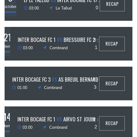
5 :
RECAP
octobre
0
03:00
Le Tallud
21
INTER BOCAGE FC 1
VS
BRESSUIRE FC 2
0 :
RECAP
septembre
1
03:00
Combrand
21
INTER BOCAGE FC 3
VS
AS BREUIL BERNARD
4 :
RECAP
ptembre
3
01:00
Combrand
14
INTER BOCAGE FC 1
VS
AIRVO ST JOUIN
2 :
RECAP
eptembre
2
03:00
Combrand