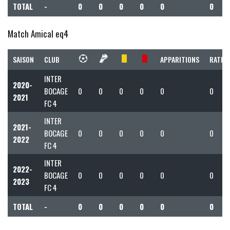
TOTAL
-
0
0
0
0
0
0
Match Amical eq4
SAISON
CLUB
APPARITIONS
RATIO 
INTER
2020-
BOCAGE
0
0
0
0
0
0
2021
FC 4
INTER
2021-
BOCAGE
0
0
0
0
0
0
2022
FC 4
INTER
2022-
BOCAGE
0
0
0
0
0
0
2023
FC 4
TOTAL
-
0
0
0
0
0
0