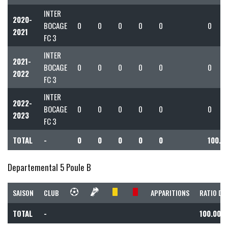
INTER
2020-
BOCAGE
0
0
0
0
0
0
2021
FC 3
INTER
2021-
BOCAGE
0
0
0
0
0
0
2022
FC 3
INTER
2022-
BOCAGE
0
0
0
0
0
0
2023
FC 3
TOTAL
-
0
0
0
0
0
100.0
Departemental 5 Poule B
SAISON
CLUB
APPARITIONS
RATIO DE
TOTAL
-
100.00