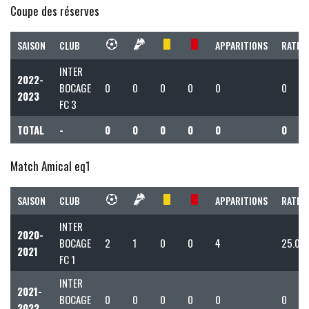
Coupe des réserves
SAISON
CLUB
APPARITIONS
RATIO 
INTER
2022-
BOCAGE
0
0
0
0
0
0
2023
FC 3
TOTAL
-
0
0
0
0
0
0
Match Amical eq1
SAISON
CLUB
APPARITIONS
RATIO 
INTER
2020-
BOCAGE
2
1
0
0
4
25.00
2021
FC 1
INTER
2021-
BOCAGE
0
0
0
0
0
0
2022