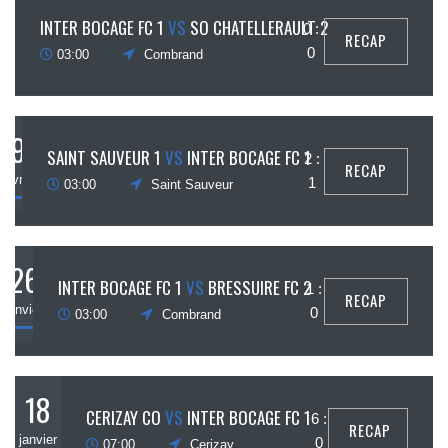
16
INTER BOCAGE FC 1
VS
SO CHATELLERAULT 2
0 :
RECAP
février
0
03:00
Combrand
9
SAINT SAUVEUR 1
VS
INTER BOCAGE FC 1
2 :
RECAP
février
1
03:00
Saint Sauveur
26
INTER BOCAGE FC 1
VS
BRESSUIRE FC 2
1 :
RECAP
janvier
0
03:00
Combrand
18
CERIZAY CO
VS
INTER BOCAGE FC 1
6 :
RECAP
janvier
0
07:00
Cerizay