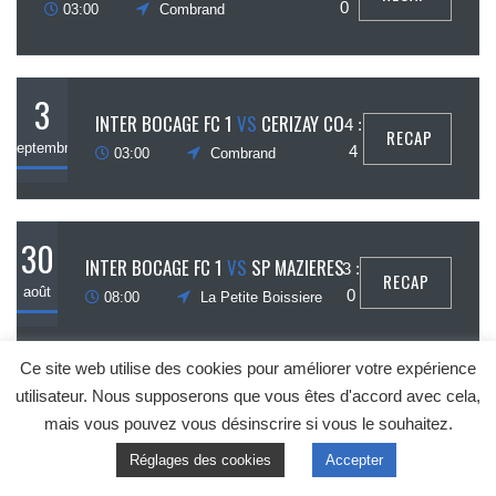
ptembre
0
03:00
Combrand
3
INTER BOCAGE FC 1
VS
CERIZAY CO
4 :
RECAP
septembre
4
03:00
Combrand
30
INTER BOCAGE FC 1
VS
SP MAZIERES
3 :
RECAP
août
0
08:00
La Petite Boissiere
Ce site web utilise des cookies pour améliorer votre expérience
27
utilisateur. Nous supposerons que vous êtes d'accord avec cela,
SA MAUZE RIGNE
VS
INTER BOCAGE FC 1
0 :
RECAP
mais vous pouvez vous désinscrire si vous le souhaitez.
août
10
03:00
Mauze Thouarsais
Réglages des cookies
Accepter