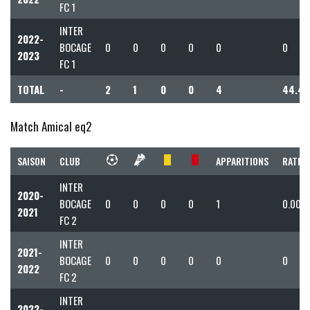
FC 1
INTER
2022-
BOCAGE
0
0
0
0
0
0
2023
FC 1
TOTAL
-
2
1
0
0
4
44.44
Match Amical eq2
SAISON
CLUB
APPARITIONS
RATIO 
INTER
2020-
BOCAGE
0
0
0
0
1
0.00
2021
FC 2
INTER
2021-
BOCAGE
0
0
0
0
0
0
2022
FC 2
INTER
2022-