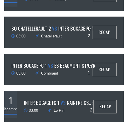
15
SO CHATELLERAULT 2
VS
INTER BOCAGE FC 1
0 :
RECAP
écembre
2
03:00
Chatellerault
8
INTER BOCAGE FC 1
VS
ES BEAUMONT ST CYR
5 :
RECAP
écembre
1
03:00
Combrand
1
INTER BOCAGE FC 1
VS
NAINTRE CS
1 :
RECAP
décembre
2
03:00
Le Pin