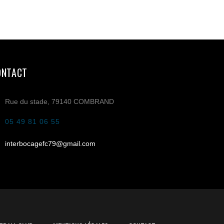
ONTACT
Rue du stade, 79140 COMBRAND
05 49 81 06 55
interbocagefc79@gmail.com