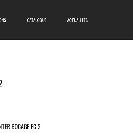
ONS
CATALOGUE
ACTUALITÉS
Coupe de France
2
Coupe Nouvelle Aquitaine
Coupe des Deux-Sèvres
Coupe Saboureau
NTER BOCAGE FC 2
Coupe des Réserves