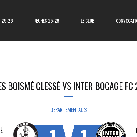
S 25-26
JEUNES 25-26
LE CLUB
CONVOCATI
Résultats R3
Classement R3
ES BOISMÉ CLESSÉ VS INTER BOCAGE FC 
Resultats Div 3
Classement Div 3
Resultats Div 4
Classement Div 4
DEPARTEMENTAL 3
Résultats Div 5
Classement Div 5
1
1
SÉ
I
Matchs Amicaux