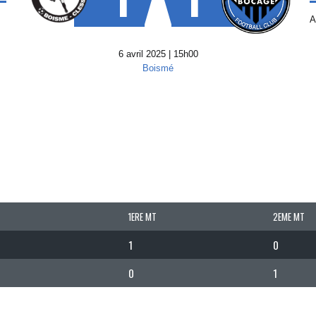
A
6 avril 2025 | 15h00
Boismé
1ERE MT
2EME MT
1
0
0
1