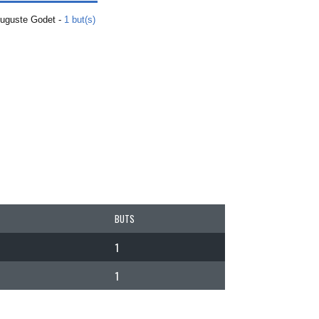
uguste Godet -
1 but(s)
BUTS
1
1