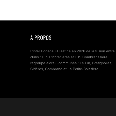
A PROPOS
L’inter Bocage FC est né en 2020 de la fusion entre
clubs : l’ES Pinbrecières et l’US Combranssière. Il
regroupe alors 5 communes : Le Pin, Bretignolles,
Cirières, Combrand et La Petite-Boissière.