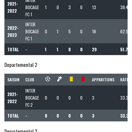
2021-
BOCAGE
1
0
3
0
13
38.46
2022
FC 1
INTER
2022-
BOCAGE
0
1
5
0
16
62.50
2023
FC 1
TOTAL
-
1
1
8
0
29
51.72
Departemental 2
SAISON
CLUB
APPARITIONS
RATIO 
INTER
2021-
BOCAGE
0
0
0
0
3
33.33
2022
FC 2
TOTAL
-
0
0
0
0
3
33.33
Departemental 3