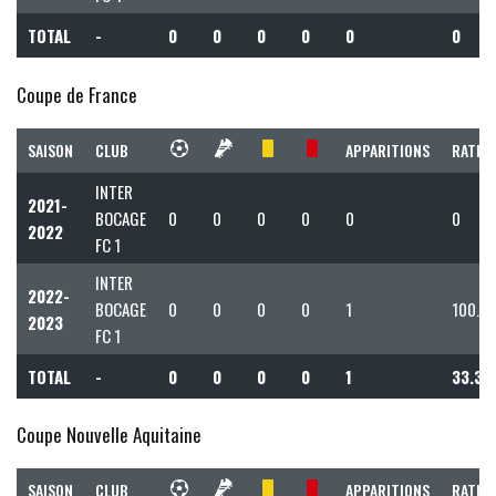
TOTAL
-
0
0
0
0
0
0
Coupe de France
SAISON
CLUB
APPARITIONS
RATIO 
INTER
2021-
BOCAGE
0
0
0
0
0
0
2022
FC 1
INTER
2022-
BOCAGE
0
0
0
0
1
100.0
2023
FC 1
TOTAL
-
0
0
0
0
1
33.33
Coupe Nouvelle Aquitaine
SAISON
CLUB
APPARITIONS
RATIO 