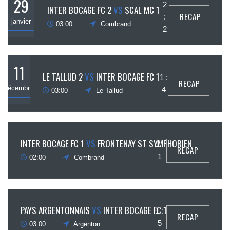
29
2
INTER BOCAGE FC 2
VS
SCAL MC 1
RECAP
:
janvier
03:00
Combrand
2
11
LE TALLUD 2
VS
INTER BOCAGE FC 1
1 :
RECAP
décembre
4
03:00
Le Tallud
4
INTER BOCAGE FC 1
VS
FRONTENAY ST SYMPHORIEN
1 :
RECAP
écembre
1
02:00
Combrand
20
PAYS ARGENTONNAIS
VS
INTER BOCAGE FC 1
1 :
RECAP
ovembre
5
03:00
Argenton