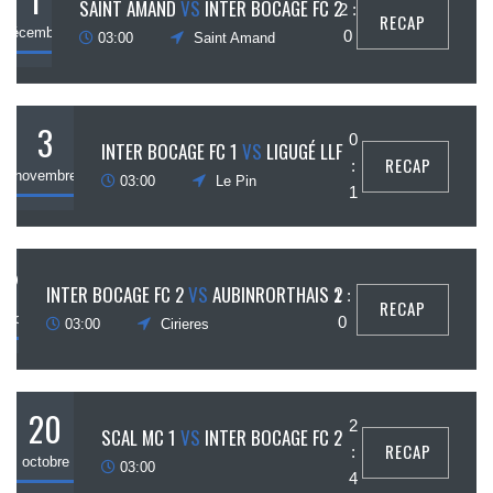
SAINT AMAND
VS
INTER BOCAGE FC 2
2 :
RECAP
décembre
0
03:00
Saint Amand
3
0
INTER BOCAGE FC 1
VS
LIGUGÉ LLF
RECAP
:
novembre
03:00
Le Pin
1
27
INTER BOCAGE FC 2
VS
AUBINRORTHAIS 2
1 :
RECAP
octobre
0
03:00
Cirieres
20
2
SCAL MC 1
VS
INTER BOCAGE FC 2
RECAP
:
octobre
03:00
4