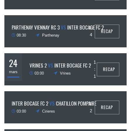
29
PARTHENAY VIENNAY RC 3
VS
INTER BOCAGE FC 2
1 :
RECAP
mars
4
08:30
Parthenay
24
1
VRINES 2
VS
INTER BOCAGE FC 2
RECAP
:
mars
03:00
Vrines
1
17
INTER BOCAGE FC 2
VS
CHATILLON POMPAIRE
3 :
RECAP
mars
2
03:00
Cirieres