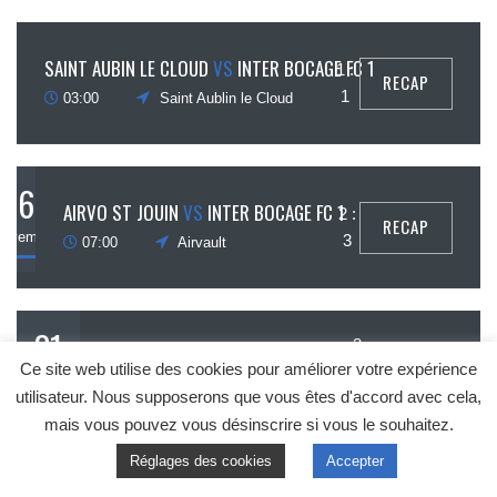
21
SAINT AUBIN LE CLOUD
VS
INTER BOCAGE FC 1
1 :
RECAP
ovembre
1
03:00
Saint Aublin le Cloud
6
AIRVO ST JOUIN
VS
INTER BOCAGE FC 1
2 :
RECAP
novembre
3
07:00
Airvault
31
3
INTER BOCAGE FC 1
VS
FC AUTIZE
RECAP
Ce site web utilise des cookies pour améliorer votre expérience
:
octobre
03:00
Combrand
utilisateur. Nous supposerons que vous êtes d'accord avec cela,
0
mais vous pouvez vous désinscrire si vous le souhaitez.
Réglages des cookies
Accepter
24