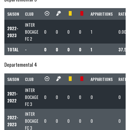
SAISON
CLUB
APPARITIONS
RATIO 
INTER
2022-
BOCAGE
0
0
0
0
1
0.00
2023
FC 2
TOTAL
-
0
0
0
0
1
37.50
Departemental 4
SAISON
CLUB
APPARITIONS
RATIO 
INTER
2021-
BOCAGE
0
0
0
0
0
0
2022
FC 3
INTER
2022-
BOCAGE
0
0
0
0
0
0
2023
FC 3