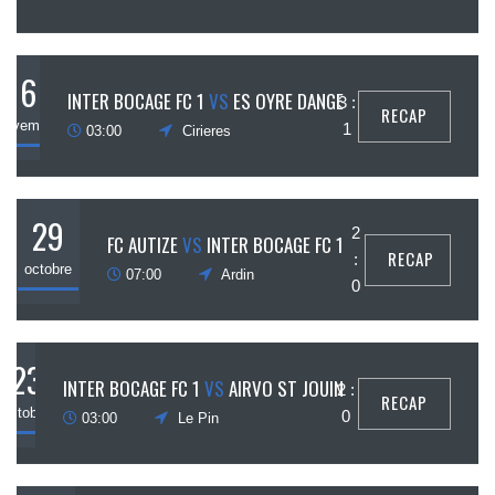
6
INTER BOCAGE FC 1
VS
ES OYRE DANGE
3 :
RECAP
novembre
1
03:00
Cirieres
29
2
FC AUTIZE
VS
INTER BOCAGE FC 1
RECAP
:
octobre
07:00
Ardin
0
23
INTER BOCAGE FC 1
VS
AIRVO ST JOUIN
2 :
RECAP
octobre
0
03:00
Le Pin