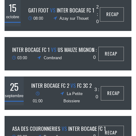
15
2
GATI FOOT
VS
INTER BOCAGE FC 1
RECAP
:
octobre
08:00
Azay sur Thouet
0
2
INTER BOCAGE FC 1
VS
US MAUZE MIGNON
3 :
RECAP
ctobre
0
03:00
Combrand
25
INTER BOCAGE FC 2
VS
FC 3C 2
3 :
RECAP
La Petite
septembre
0
01:00
Boissiere
28
ASA DES COURONNERIES
VS
INTER BOCAGE FC 1
0 :
RECAP
août