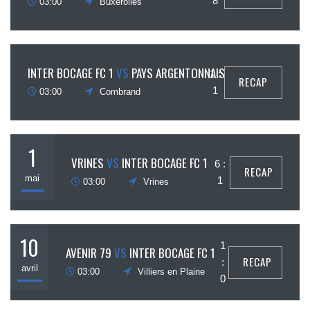
8
03:00
Buxerolles
15
INTER BOCAGE FC 1
VS
PAYS ARGENTONNAIS
1 :
RECAP
mai
1
03:00
Combrand
1
VRINES
VS
INTER BOCAGE FC 1
6 :
RECAP
mai
1
03:00
Vrines
10
1
AVENIR 79
VS
INTER BOCAGE FC 1
RECAP
:
avril
03:00
Villiers en Plaine
0