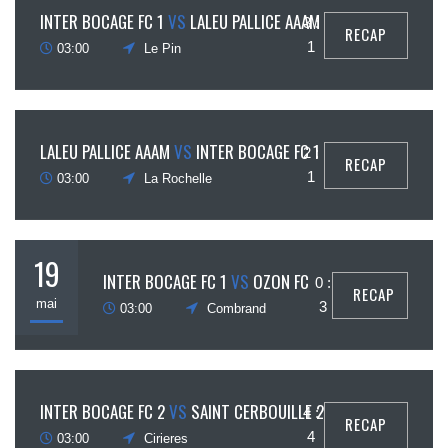
8
INTER BOCAGE FC 1
VS
LALEU PALLICE AAAM
3 :
RECAP
ptembre
1
03:00
Le Pin
2
LALEU PALLICE AAAM
VS
INTER BOCAGE FC 1
2 :
RECAP
juin
1
03:00
La Rochelle
19
INTER BOCAGE FC 1
VS
OZON FC
0 :
RECAP
mai
3
03:00
Combrand
7
INTER BOCAGE FC 2
VS
SAINT CERBOUILLE 2
4 :
RECAP
avril
4
03:00
Cirieres