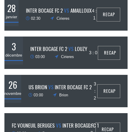
28
INTER BOCAGE FC 2
VS
AMAILLOUX
4 :
RECAP
janvier
1
02:30
Cirieres
3
INTER BOCAGE FC 2
VS
LOUZY
RECAP
3 : 0
décembre
03:00
Cirieres
26
3
US BRION
VS
INTER BOCAGE FC 2
RECAP
:
novembre
03:00
Brion
2
5
FC VOUNEUIL BERUGES
VS
INTER BOCAGE FC 1
2 :
RECAP
ovembre