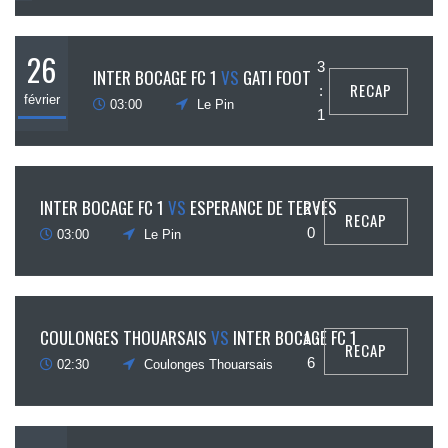
26
3
INTER BOCAGE FC 1
VS
GATI FOOT
RECAP
:
février
03:00
Le Pin
1
19
INTER BOCAGE FC 1
VS
ESPERANCE DE TERVES
2 :
RECAP
février
0
03:00
Le Pin
12
COULONGES THOUARSAIS
VS
INTER BOCAGE FC 1
1 :
RECAP
février
6
02:30
Coulonges Thouarsais