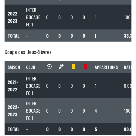
INTER
2022-
BOCAGE
0
0
0
0
1
100.0
2023
FC 1
TOTAL
-
0
0
0
0
1
33.33
Coupe des Deux-Sèvres
SAISON
CLUB
APPARITIONS
RATIO 
INTER
2021-
BOCAGE
0
0
0
0
1
0.00
2022
FC 1
INTER
2022-
BOCAGE
0
0
0
0
4
100.0
2023
FC 1
TOTAL
-
0
0
0
0
5
80.00