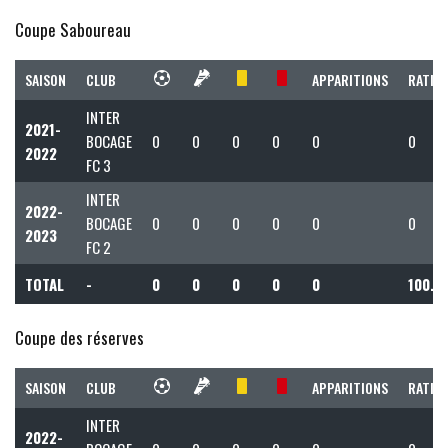
Coupe Saboureau
SAISON
CLUB
APPARITIONS
RATIO 
INTER
2021-
BOCAGE
0
0
0
0
0
0
2022
FC 3
INTER
2022-
BOCAGE
0
0
0
0
0
0
2023
FC 2
TOTAL
-
0
0
0
0
0
100.0
Coupe des réserves
SAISON
CLUB
APPARITIONS
RATIO 
INTER
2022-