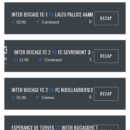
10
INTER BOCAGE FC 1
VS
LALEU PALLICE AAAM
2 :
RECAP
ptembre
0
03:00
Combrand
3
INTER BOCAGE FC 2
VS
FC SEVREMONT 2
3 :
RECAP
eptembre
1
11:00
Combrand
27
INTER BOCAGE FC 2
VS
FC NUEILLAUBIERS 2
2 :
RECAP
août
5
01:00
Cirieres
18
ESPERANCE DE TERVES
VS
INTER BOCAGE FC 1
2 :