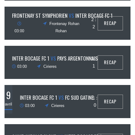
30
FRONTENAY ST SYMPHORIEN
VS
INTER BOCAGE FC 1
2 :
RECAP
Frontenay Rohan
avril
2
03:00
Rohan
16
INTER BOCAGE FC 1
VS
PAYS ARGENTONNAIS
3 :
RECAP
avril
1
03:00
Cirieres
9
INTER BOCAGE FC 1
VS
FC SUD GATINE
1 :
RECAP
avril
0
03:00
Cirieres
26