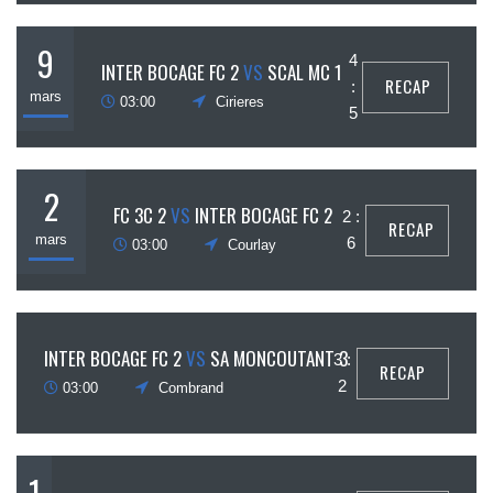
9
4
INTER BOCAGE FC 2
VS
SCAL MC 1
RECAP
:
mars
03:00
Cirieres
5
2
FC 3C 2
VS
INTER BOCAGE FC 2
2 :
RECAP
mars
6
03:00
Courlay
23
INTER BOCAGE FC 2
VS
SA MONCOUTANT 3
3 :
RECAP
février
2
03:00
Combrand
1