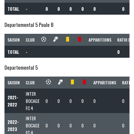
TOTAL
-
0
0
0
0
0
0
Departemental 5 Poule B
SAISON
CLUB
APPARITIONS
RATIO DE
TOTAL
-
0
Departemental 5
SAISON
CLUB
APPARITIONS
RATIO 
INTER
2021-
BOCAGE
0
0
0
0
0
0
2022
FC 4
INTER
2022-
BOCAGE
0
0
0
0
0
0
2023
FC 4