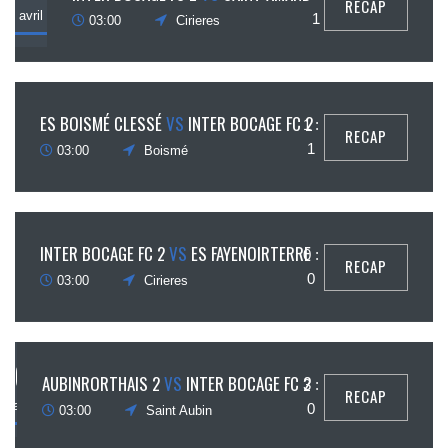
RECAP
avril
1
03:00
Cirieres
6
ES BOISMÉ CLESSÉ
VS
INTER BOCAGE FC 2
1 :
RECAP
avril
1
03:00
Boismé
30
INTER BOCAGE FC 2
VS
ES FAYENOIRTERRE
0 :
RECAP
mars
0
03:00
Cirieres
16
AUBINRORTHAIS 2
VS
INTER BOCAGE FC 2
3 :
RECAP
mars
0
03:00
Saint Aubin