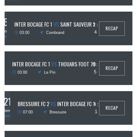
6
INTER BOCAGE FC 1
VS
SAINT SAUVEUR 1
2 :
RECAP
octobre
4
03:00
Combrand
29
INTER BOCAGE FC 1
VS
THOUARS FOOT 79
0 :
RECAP
ptembre
5
03:00
Le Pin
21
BRESSUIRE FC 2
VS
INTER BOCAGE FC 1
4 :
RECAP
septembre
1
07:00
Bressuire