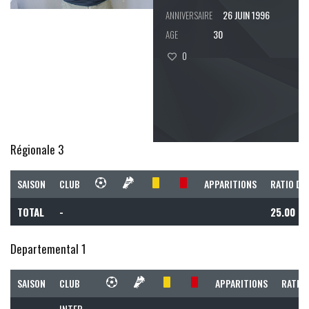
26 JUIN 1996
ANNIVERSAIRE
30
AGE
0
Régionale 3
SAISON
CLUB
APPARITIONS
RATIO DE
TOTAL
-
25.00
Departemental 1
SAISON
CLUB
APPARITIONS
RATIO 
INTER