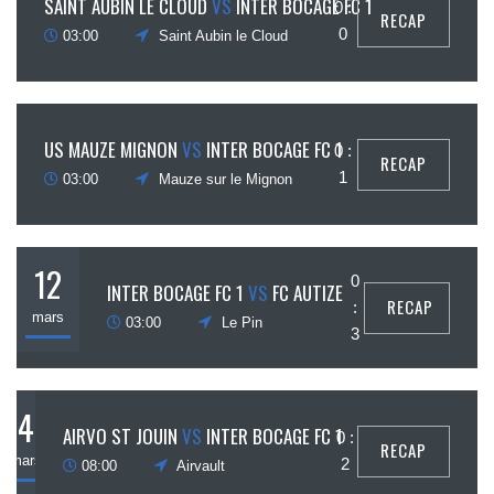
SAINT AUBIN LE CLOUD
VS
INTER BOCAGE FC 1
0 :
RECAP
mars
0
03:00
Saint Aubin le Cloud
19
US MAUZE MIGNON
VS
INTER BOCAGE FC 1
0 :
RECAP
mars
1
03:00
Mauze sur le Mignon
12
0
INTER BOCAGE FC 1
VS
FC AUTIZE
RECAP
:
mars
03:00
Le Pin
3
4
AIRVO ST JOUIN
VS
INTER BOCAGE FC 1
0 :
RECAP
mars
2
08:00
Airvault