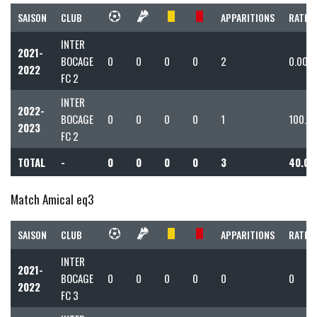
SAISON
CLUB
APPARITIONS
RATIO 
INTER
2021-
BOCAGE
0
0
0
0
2
0.00
2022
FC 2
INTER
2022-
BOCAGE
0
0
0
0
1
100.0
2023
FC 2
TOTAL
-
0
0
0
0
3
40.00
Match Amical eq3
SAISON
CLUB
APPARITIONS
RATIO 
INTER
2021-
BOCAGE
0
0
0
0
0
0
2022
FC 3