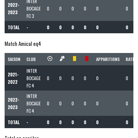
INTER
2022-
BOCAGE
0
0
0
0
0
0
2023
FC 3
TOTAL
-
0
0
0
0
0
0
Match Amical eq4
SAISON
CLUB
APPARITIONS
RATIO 
INTER
2021-
BOCAGE
0
0
0
0
0
0
2022
FC 4
INTER
2022-
BOCAGE
0
0
0
0
0
0
2023
FC 4
TOTAL
-
0
0
0
0
0
0