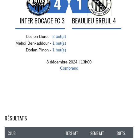
4
1
INTER BOCAGE FC 3
BEAULIEU BREUIL 4
Lucien Burot -
2 but(s)
Mehdi Benkaddour -
1 but(s)
Dorian Pinon -
1 but(s)
8 décembre 2024 | 13h00
Combrand
RÉSULTATS
CLUB
1ERE MT
2EME MT
BUTS