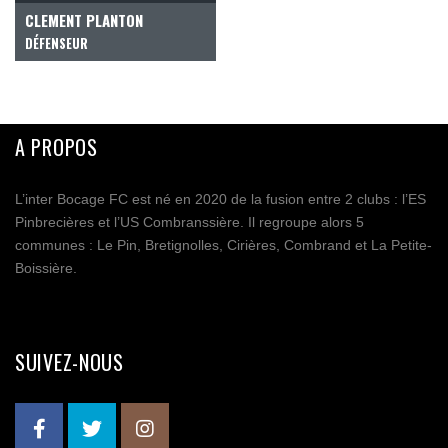
CLEMENT PLANTON
DÉFENSEUR
A PROPOS
L’inter Bocage FC est né en 2020 de la fusion entre 2 clubs : l’ES
Pinbrecières et l’US Combranssière. Il regroupe alors 5
communes : Le Pin, Bretignolles, Cirières, Combrand et La Petite-
Boissière.
SUIVEZ-NOUS