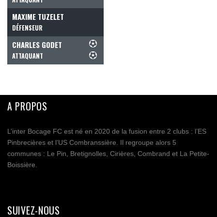
MAXIME TUZELET
DÉFENSEUR
CHARLES GODET
ATTAQUANT
A PROPOS
L’inter Bocage FC est né en 2020 de la fusion entre 2 clubs : l’ES
Pinbrecières et l’US Combranssière. Il regroupe alors 5
communes : Le Pin, Bretignolles, Cirières, Combrand et La Petite-
Boissière.
SUIVEZ-NOUS