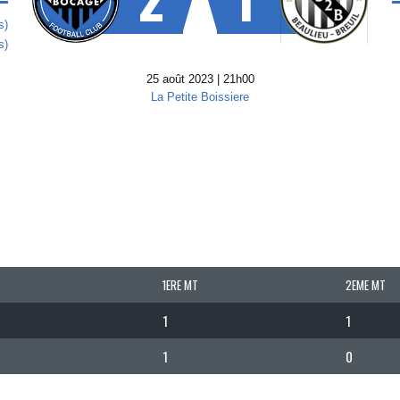
s)
s)
25 août 2023 | 21h00
La Petite Boissiere
1ERE MT
2EME MT
1
1
1
0