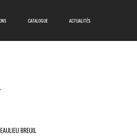
ONS
CATALOGUE
ACTUALITÉS
Coupe de France
L
Coupe Nouvelle Aquitaine
Coupe des Deux-Sèvres
Coupe Saboureau
EAULIEU BREUIL
Coupe des Réserves