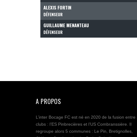
ALEXIS FORTIN
DÉFENSEUR
GUILLAUME MENANTEAU
DÉFENSEUR
A PROPOS
L’inter Bocage FC est né en 2020 de la fusion entre
clubs : l’ES Pinbrecières et l’US Combranssière. Il
regroupe alors 5 communes : Le Pin, Bretignolles,