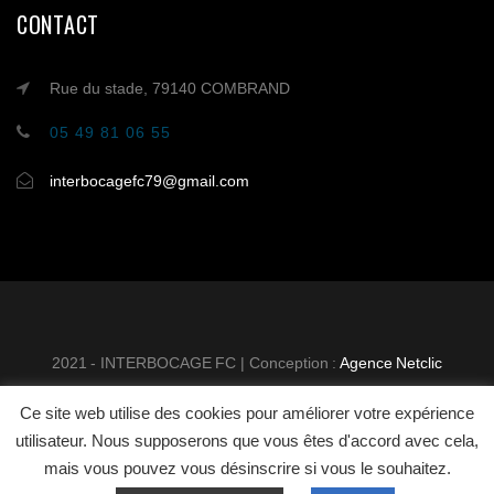
CONTACT
Rue du stade, 79140 COMBRAND
05 49 81 06 55
interbocagefc79@gmail.com
2021 - INTERBOCAGE FC | Conception :
Agence Netclic
Ce site web utilise des cookies pour améliorer votre expérience
INTER BOCAGE FOOTBALL
MENTIONS
utilisateur. Nous supposerons que vous êtes d'accord avec cela,
CLUB
LÉGALES
CONTACT
mais vous pouvez vous désinscrire si vous le souhaitez.