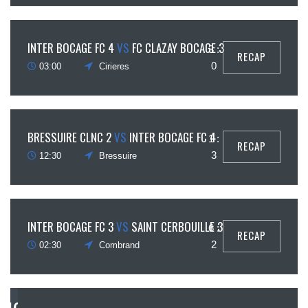
5
INTER BOCAGE FC 4
VS
FC CLAZAY BOCAGE 3
3 :
RECAP
écembre
0
03:00
Cirieres
12
BRESSUIRE CLNC 2
VS
INTER BOCAGE FC 4
1 :
RECAP
écembre
3
12:30
Bressuire
12
INTER BOCAGE FC 3
VS
SAINT CERBOUILLE 3
6 :
RECAP
écembre
2
02:30
Combrand