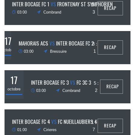
17
INTER BOCAGE FC 1
VS
FRONTENAY ST SYMPHORIEN
1 :
RECAP
ctobre
3
03:00
Combrand
17
MAHORAIS ACS
VS
INTER BOCAGE FC 2
3 :
RECAP
octobre
1
03:00
Bressuire
17
INTER BOCAGE FC 3
VS
FC 3C 3
5 :
RECAP
octobre
2
03:00
Combrand
24
INTER BOCAGE FC 4
VS
FC NUEILLAUBIERS 4
1 :
RECAP
ctobre
7
01:00
Cirieres