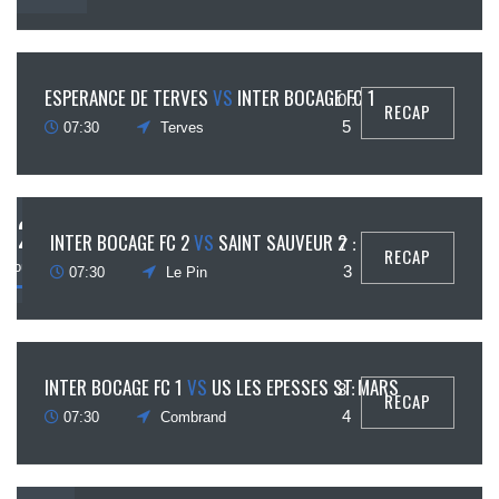
10
ESPERANCE DE TERVES
VS
INTER BOCAGE FC 1
0 :
RECAP
août
5
07:30
Terves
12
INTER BOCAGE FC 2
VS
SAINT SAUVEUR 2
7 :
RECAP
août
3
07:30
Le Pin
13
INTER BOCAGE FC 1
VS
US LES EPESSES ST MARS
3 :
RECAP
août
4
07:30
Combrand