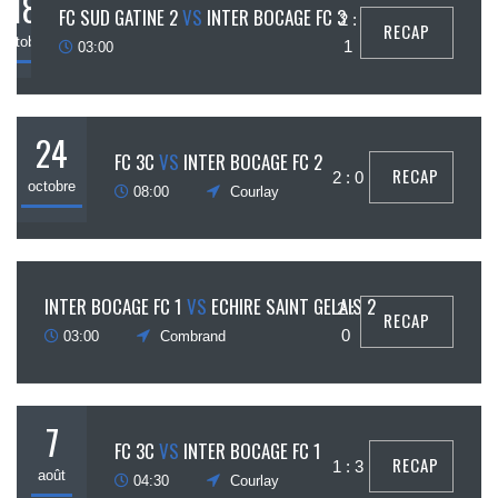
18
FC SUD GATINE 2
VS
INTER BOCAGE FC 3
2 :
RECAP
octobre
1
03:00
24
FC 3C
VS
INTER BOCAGE FC 2
RECAP
2 : 0
octobre
08:00
Courlay
25
INTER BOCAGE FC 1
VS
ECHIRE SAINT GELAIS 2
2 :
RECAP
ctobre
0
03:00
Combrand
7
FC 3C
VS
INTER BOCAGE FC 1
RECAP
1 : 3
août
04:30
Courlay