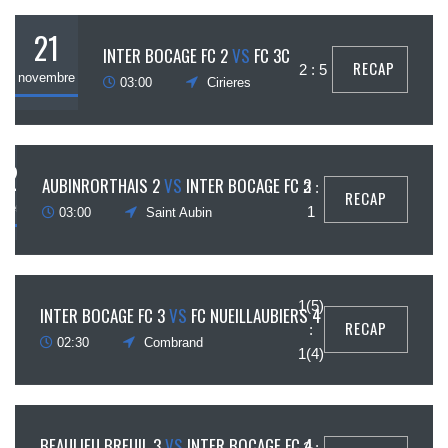
21
INTER BOCAGE FC 2
VS
FC 3C
RECAP
2 : 5
novembre
03:00
Cirieres
21
AUBINRORTHAIS 2
VS
INTER BOCAGE FC 3
2 :
RECAP
ovembre
1
03:00
Saint Aubin
28
1(5)
INTER BOCAGE FC 3
VS
FC NUEILLAUBIERS 4
RECAP
:
ovembre
02:30
Combrand
1(4)
28
BEAULIEU BREUIL 3
VS
INTER BOCAGE FC 4
2 :