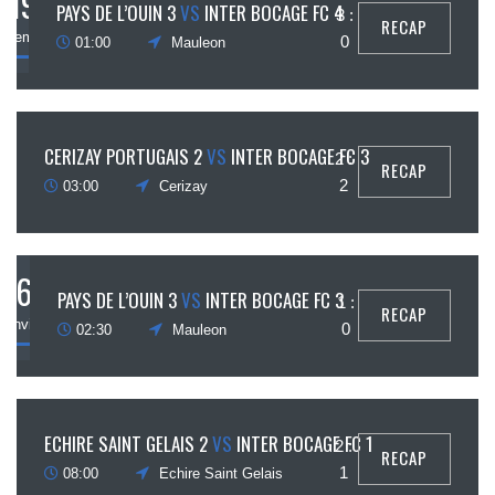
19
PAYS DE L’OUIN 3
VS
INTER BOCAGE FC 4
3 :
RECAP
écembre
0
01:00
Mauleon
19
CERIZAY PORTUGAIS 2
VS
INTER BOCAGE FC 3
2 :
RECAP
écembre
2
03:00
Cerizay
6
PAYS DE L’OUIN 3
VS
INTER BOCAGE FC 3
1 :
RECAP
janvier
0
02:30
Mauleon
29
ECHIRE SAINT GELAIS 2
VS
INTER BOCAGE FC 1
2 :
RECAP
janvier
1
08:00
Echire Saint Gelais