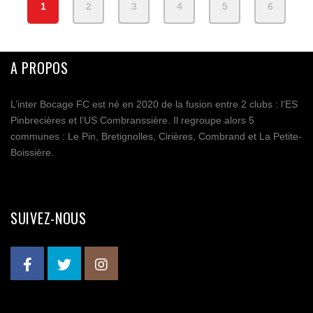
1
2
3
4
5
6
A PROPOS
L’inter Bocage FC est né en 2020 de la fusion entre 2 clubs : l’ES
Pinbrecières et l’US Combranssière. Il regroupe alors 5
communes : Le Pin, Bretignolles, Cirières, Combrand et La Petite-
Boissière.
SUIVEZ-NOUS