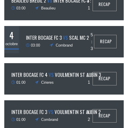
BEAULIEU BREUIL 2
VS
INTER BOCAGE FC 3
4 :
RECAP
ptembre
1
03:00
Beaulieu
4
5
INTER BOCAGE FC 3
VS
SCAL MC 2
RECAP
:
octobre
03:00
Combrand
3
11
INTER BOCAGE FC 4
VS
VOULMENTIN ST AUBIN 3
1 :
RECAP
ctobre
1
01:00
Cirieres
11
INTER BOCAGE FC 3
VS
VOULMENTIN ST AUBIN 2
3 :
RECAP
ctobre
2
01:00
Combrand