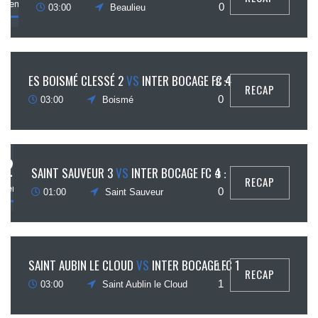
ovembre
0
03:00
Beaulieu
14
ES BOISMÉ CLESSÉ 2
VS
INTER BOCAGE FC 4
3 :
RECAP
ovembre
0
03:00
Boismé
21
SAINT SAUVEUR 3
VS
INTER BOCAGE FC 4
3 :
RECAP
ovembre
0
01:00
Saint Sauveur
21
SAINT AUBIN LE CLOUD
VS
INTER BOCAGE FC 1
1 :
RECAP
ovembre
1
03:00
Saint Aublin le Cloud