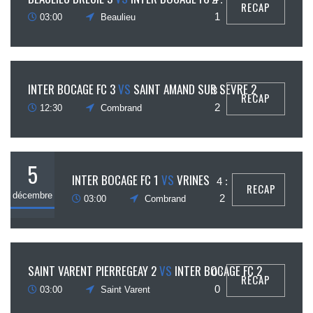
RECAP
ovembre
1
03:00
Beaulieu
5
INTER BOCAGE FC 3
VS
SAINT AMAND SUR SEVRE 2
3 :
RECAP
écembre
2
12:30
Combrand
5
INTER BOCAGE FC 1
VS
VRINES
4 :
RECAP
décembre
2
03:00
Combrand
5
SAINT VARENT PIERREGEAY 2
VS
INTER BOCAGE FC 2
0 :
RECAP
écembre
0
03:00
Saint Varent