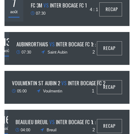
7
FC 3M
VS
INTER BOCAGE FC 1
RECAP
4 : 1
août
07:30
13
AUBINRORTHAIS
VS
INTER BOCAGE FC 1
2 :
RECAP
août
2
07:30
Saint Aubin
15
VOULMENTIN ST AUBIN 2
VS
INTER BOCAGE FC 2
1 :
RECAP
août
1
05:00
Voulmentin
16
BEAULIEU BREUIL
VS
INTER BOCAGE FC 1
1 :
RECAP
août
2
04:00
Breuil