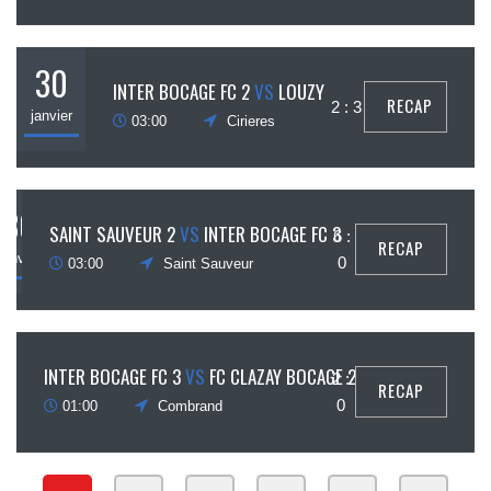
30
INTER BOCAGE FC 2
VS
LOUZY
RECAP
2 : 3
janvier
03:00
Cirieres
30
SAINT SAUVEUR 2
VS
INTER BOCAGE FC 3
6 :
RECAP
janvier
0
03:00
Saint Sauveur
6
INTER BOCAGE FC 3
VS
FC CLAZAY BOCAGE 2
2 :
RECAP
février
0
01:00
Combrand