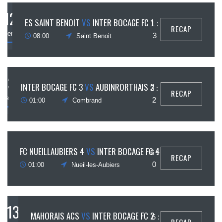
12
ES SAINT BENOIT
VS
INTER BOCAGE FC 1
1 :
RECAP
eptembre
3
08:00
Saint Benoit
13
INTER BOCAGE FC 3
VS
AUBINRORTHAIS 2
3 :
RECAP
ptembre
2
01:00
Combrand
13
FC NUEILLAUBIERS 4
VS
INTER BOCAGE FC 4
6 :
RECAP
ptembre
0
01:00
Nueil-les-Aubiers
13
MAHORAIS ACS
VS
INTER BOCAGE FC 2
6 :