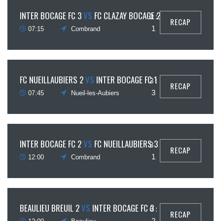
26
INTER BOCAGE FC 3
VS
FC CLAZAY BOCAGE 2
0 :
RECAP
août
1
07:15
Combrand
26
FC NUEILLAUBIERS 2
VS
INTER BOCAGE FC 1
3 :
RECAP
août
3
07:45
Nueil-les-Aubiers
30
INTER BOCAGE FC 2
VS
FC NUEILLAUBIERS 3
3 :
RECAP
août
1
12:00
Combrand
30
BEAULIEU BREUIL 2
VS
INTER BOCAGE FC 3
6 :
RECAP
août
2