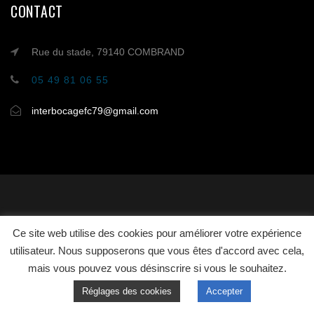
CONTACT
Rue du stade, 79140 COMBRAND
05 49 81 06 55
interbocagefc79@gmail.com
2021 - INTERBOCAGE FC | Conception :
Agence Netclic
Ce site web utilise des cookies pour améliorer votre expérience
utilisateur. Nous supposerons que vous êtes d'accord avec cela,
mais vous pouvez vous désinscrire si vous le souhaitez.
INTER BOCAGE FOOTBALL
MENTIONS
CLUB
LÉGALES
CONTACT
Réglages des cookies
Accepter