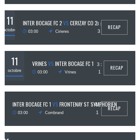
11
INTER BOCAGE FC 2
VS
CERIZAY CO 2
3 :
RECAP
octobre
3
03:00
Cirieres
11
VRINES
VS
INTER BOCAGE FC 1
3 :
RECAP
octobre
1
03:00
Vrines
18
INTER BOCAGE FC 1
VS
FRONTENAY ST SYMPHORIEN
4 :
RECAP
ctobre
1
03:00
Combrand