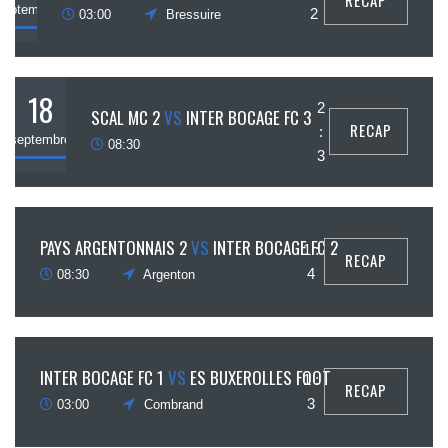
RECAP
septembre
2
03:00
Bressuire
18
2
SCAL MC 2
VS
INTER BOCAGE FC 3
RECAP
:
septembre
08:30
3
18
PAYS ARGENTONNAIS 2
VS
INTER BOCAGE FC 2
1 :
RECAP
ptembre
4
08:30
Argenton
20
INTER BOCAGE FC 1
VS
ES BUXEROLLES FOOT
1 :
RECAP
ptembre
3
03:00
Combrand