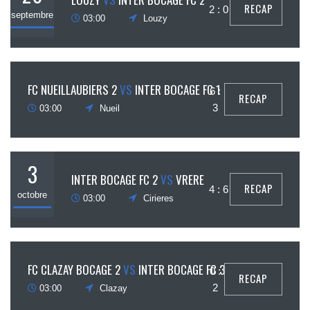
RECAP
2 : 0
septembre
03:00
Louzy
3
FC NUEILLAUBIERS 2
VS
INTER BOCAGE FC 1
6 :
RECAP
ctobre
3
03:00
Nueil
3
INTER BOCAGE FC 2
VS
VRERE
RECAP
4 : 6
octobre
03:00
Cirieres
3
FC CLAZAY BOCAGE 2
VS
INTER BOCAGE FC 3
0 :
RECAP
ctobre
2
03:00
Clazay