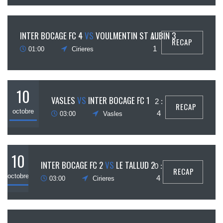
10
INTER BOCAGE FC 4
VS
VOULMENTIN ST AUBIN 3
1 :
RECAP
ctobre
1
01:00
Cirieres
10
VASLES
VS
INTER BOCAGE FC 1
2 :
RECAP
octobre
4
03:00
Vasles
10
INTER BOCAGE FC 2
VS
LE TALLUD 2
0 :
RECAP
octobre
4
03:00
Cirieres