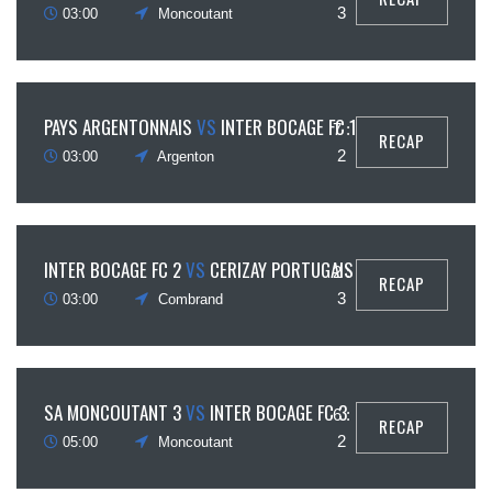
ptembre
3
03:00
Moncoutant
12
PAYS ARGENTONNAIS
VS
INTER BOCAGE FC 1
7 :
RECAP
ptembre
2
03:00
Argenton
12
INTER BOCAGE FC 2
VS
CERIZAY PORTUGAIS
2 :
RECAP
ptembre
3
03:00
Combrand
18
SA MONCOUTANT 3
VS
INTER BOCAGE FC 3
6 :
RECAP
ptembre
2
05:00
Moncoutant