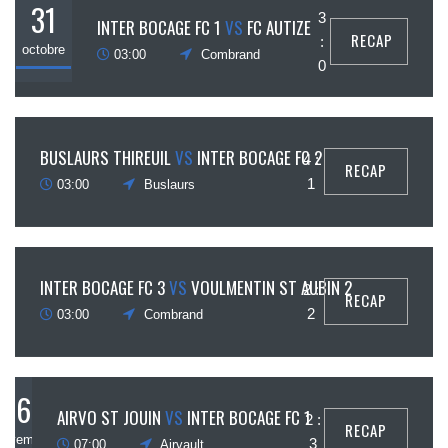
31
3
INTER BOCAGE FC 1
VS
FC AUTIZE
RECAP
:
octobre
03:00
Combrand
0
31
BUSLAURS THIREUIL
VS
INTER BOCAGE FC 2
4 :
RECAP
ctobre
1
03:00
Buslaurs
31
INTER BOCAGE FC 3
VS
VOULMENTIN ST AUBIN 2
2 :
RECAP
ctobre
2
03:00
Combrand
6
AIRVO ST JOUIN
VS
INTER BOCAGE FC 1
2 :
RECAP
novembre
3
07:00
Airvault