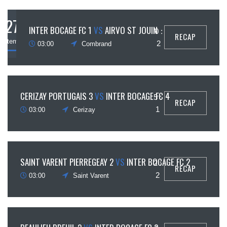
27
INTER BOCAGE FC 1
VS
AIRVO ST JOUIN
0 :
RECAP
eptembre
2
03:00
Combrand
27
CERIZAY PORTUGAIS 3
VS
INTER BOCAGE FC 4
5 :
RECAP
ptembre
1
03:00
Cerizay
27
SAINT VARENT PIERREGEAY 2
VS
INTER BOCAGE FC 2
2 :
RECAP
ptembre
2
03:00
Saint Varent
27