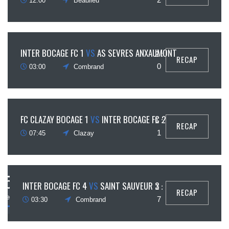
12:00
Beaulieu
30
INTER BOCAGE FC 1
VS
AS SEVRES ANXAUMONT
2 :
RECAP
août
0
03:00
Combrand
1
FC CLAZAY BOCAGE 1
VS
INTER BOCAGE FC 2
1 :
RECAP
ptembre
1
07:45
Clazay
5
INTER BOCAGE FC 4
VS
SAINT SAUVEUR 3
1 :
RECAP
eptembre
7
03:30
Combrand