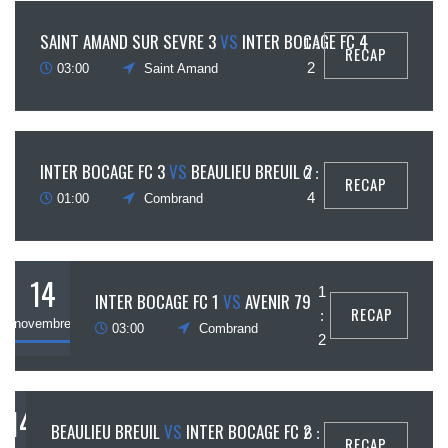
11
SAINT AMAND SUR SEVRE 3
VS
INTER BOCAGE FC 4
1 :
RECAP
ovembre
2
03:00
Saint Amand
14
INTER BOCAGE FC 3
VS
BEAULIEU BREUIL 2
0 :
RECAP
ovembre
4
01:00
Combrand
14
1
INTER BOCAGE FC 1
VS
AVENIR 79
RECAP
:
novembre
03:00
Combrand
2
14
BEAULIEU BREUIL
VS
INTER BOCAGE FC 2
6 :
RECAP