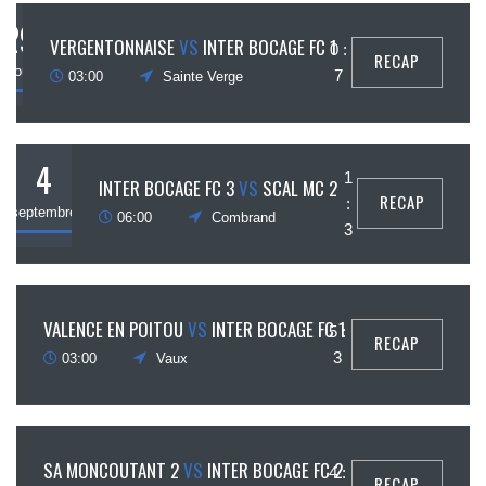
29
VERGENTONNAISE
VS
INTER BOCAGE FC 1
0 :
RECAP
août
7
03:00
Sainte Verge
4
1
INTER BOCAGE FC 3
VS
SCAL MC 2
RECAP
:
septembre
06:00
Combrand
3
5
VALENCE EN POITOU
VS
INTER BOCAGE FC 1
5 :
RECAP
ptembre
3
03:00
Vaux
5
SA MONCOUTANT 2
VS
INTER BOCAGE FC 2
4 :
RECAP