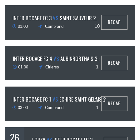
26
INTER BOCAGE FC 3
VS
SAINT SAUVEUR 2
1 :
RECAP
ptembre
10
01:00
Combrand
26
INTER BOCAGE FC 4
VS
AUBINRORTHAIS 3
1 :
RECAP
ptembre
1
01:00
Cirieres
26
INTER BOCAGE FC 1
VS
ECHIRE SAINT GELAIS 2
0 :
RECAP
ptembre
1
03:00
Combrand
26
LOUZY
VS
INTER BOCAGE FC 2