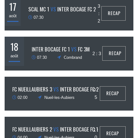
17
3
SCAL MC 1
VS
INTER BOCAGE FC 2
RECAP
:
août
07:30
2
18
INTER BOCAGE FC 1
VS
FC 3M
RECAP
2 : 3
août
07:30
Combrand
22
FC NUEILLAUBIERS 3
VS
INTER BOCAGE FC 2
0 :
RECAP
août
5
02:00
Nueil-les-Aubiers
22
FC NUEILLAUBIERS 2
VS
INTER BOCAGE FC 1
1 :
RECAP
août
0
04:00
Nueil-les-Aubiers